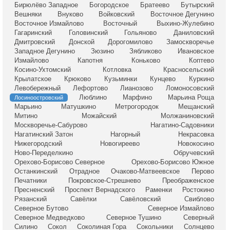
Бирюлёво Западное
Богородское
Братеево
Бутырский
Вешняки
Внуково
Войковский
Восточное Дегунино
Восточное Измайлово
Восточный
Выхино-Жулебино
Гагаринский
Головинский
Гольяново
Даниловский
Дмитровский
Донской
Дорогомилово
Замоскворечье
Западное Дегунино
Зюзино
Зябликово
Ивановское
Измайлово
Капотня
Коньково
Коптево
Косино-Ухтомский
Котловка
Красносельский
Крылатское
Крюково
Кузьминки
Кунцево
Куркино
Левобережный
Лефортово
Лианозово
Ломоносовский
Люблино
Марфино
Марьина Роща
Лосиноостровский
Марьино
Матушкино
Метрогородок
Мещанский
Митино
Можайский
Молжаниновский
Москворечье-Сабурово
Нагатино-Садовники
Нагатинский Затон
Нагорный
Некрасовка
Нижегородский
Новогиреево
Новокосино
Ново-Переделкино
Обручевский
Орехово-Борисово Северное
Орехово-Борисово Южное
Останкинский
Отрадное
Очаково-Матвеевское
Перово
Печатники
Покровское-Стрешнево
Преображенское
Пресненский
Проспект Вернадского
Раменки
Ростокино
Рязанский
Савёлки
Савёловский
Свиблово
Северное Бутово
Северное Измайлово
Северное Медведково
Северное Тушино
Северный
Силино
Сокол
Соколиная Гора
Сокольники
Солнцево