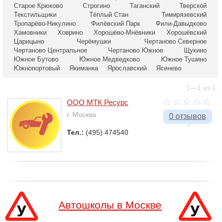
Старое Крюково
Строгино
Таганский
Тверской
Текстильщики
Тёплый Стан
Тимирязевский
Тропарёво-Никулино
Филёвский Парк
Фили-Давыдково
Хамовники
Ховрино
Хорошёво-Мнёвники
Хорошёвский
Царицыно
Черёмушки
Чертаново Северное
Чертаново Центральное
Чертаново Южное
Щукино
Южное Бутово
Южное Медведково
Южное Тушино
Южнопортовый
Якиманка
Ярославский
Ясенево
1—1 из 1.
ООО МТК Ресурс
г. Москва
0 отзывов
Тел.:
(495) 474540
Автошколы в Москве