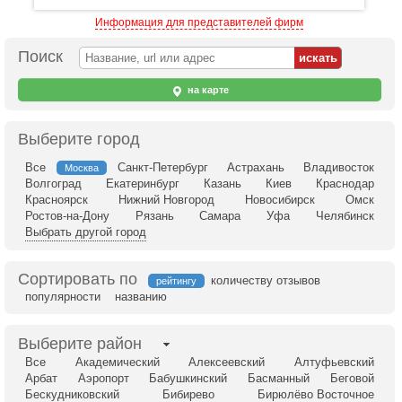
Информация для представителей фирм
Поиск
на карте
Выберите город
Все
Санкт-Петербург
Астрахань
Владивосток
Москва
Волгоград
Екатеринбург
Казань
Киев
Краснодар
Красноярск
Нижний Новгород
Новосибирск
Омск
Ростов-на-Дону
Рязань
Самара
Уфа
Челябинск
Выбрать другой город
Сортировать по
количеству отзывов
рейтингу
популярности
названию
Выберите район
Все
Академический
Алексеевский
Алтуфьевский
Арбат
Аэропорт
Бабушкинский
Басманный
Беговой
Бескудниковский
Бибирево
Бирюлёво Восточное