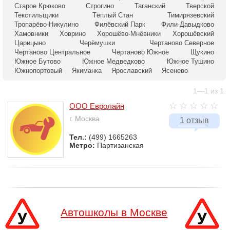
Старое Крюково
Строгино
Таганский
Тверской
Текстильщики
Тёплый Стан
Тимирязевский
Тропарёво-Никулино
Филёвский Парк
Фили-Давыдково
Хамовники
Ховрино
Хорошёво-Мнёвники
Хорошёвский
Царицыно
Черёмушки
Чертаново Северное
Чертаново Центральное
Чертаново Южное
Щукино
Южное Бутово
Южное Медведково
Южное Тушино
Южнопортовый
Якиманка
Ярославский
Ясенево
1—1 из 1.
ООО Евролайн
г. Москва
1 отзыв
Тел.:
(499) 1665263
Метро:
Партизанская
Автошколы в Москве