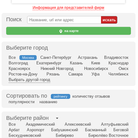
Информация для представителей фирм
Поиск
на карте
Выберите город
Все
Санкт-Петербург
Астрахань
Владивосток
Москва
Волгоград
Екатеринбург
Казань
Киев
Краснодар
Красноярск
Нижний Новгород
Новосибирск
Омск
Ростов-на-Дону
Рязань
Самара
Уфа
Челябинск
Выбрать другой город
Сортировать по
количеству отзывов
рейтингу
популярности
названию
Выберите район
Все
Академический
Алексеевский
Алтуфьевский
Арбат
Аэропорт
Бабушкинский
Басманный
Беговой
Бескудниковский
Бибирево
Бирюлёво Восточное