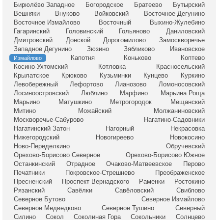
Бирюлёво Западное
Богородское
Братеево
Бутырский
Вешняки
Внуково
Войковский
Восточное Дегунино
Восточное Измайлово
Восточный
Выхино-Жулебино
Гагаринский
Головинский
Гольяново
Даниловский
Дмитровский
Донской
Дорогомилово
Замоскворечье
Западное Дегунино
Зюзино
Зябликово
Ивановское
Капотня
Коньково
Коптево
Измайлово
Косино-Ухтомский
Котловка
Красносельский
Крылатское
Крюково
Кузьминки
Кунцево
Куркино
Левобережный
Лефортово
Лианозово
Ломоносовский
Лосиноостровский
Люблино
Марфино
Марьина Роща
Марьино
Матушкино
Метрогородок
Мещанский
Митино
Можайский
Молжаниновский
Москворечье-Сабурово
Нагатино-Садовники
Нагатинский Затон
Нагорный
Некрасовка
Нижегородский
Новогиреево
Новокосино
Ново-Переделкино
Обручевский
Орехово-Борисово Северное
Орехово-Борисово Южное
Останкинский
Отрадное
Очаково-Матвеевское
Перово
Печатники
Покровское-Стрешнево
Преображенское
Пресненский
Проспект Вернадского
Раменки
Ростокино
Рязанский
Савёлки
Савёловский
Свиблово
Северное Бутово
Северное Измайлово
Северное Медведково
Северное Тушино
Северный
Силино
Сокол
Соколиная Гора
Сокольники
Солнцево