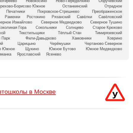
вогиреево
Новокосино
Ново-Переделкино
Обручевский
рехово-Борисово Южное
Останкинский
Отрадное
Печатники
Покровское-Стрешнево
Преображенское
Раменки
Ростокино
Рязанский
Савёлки
Савёловский
верное Измайлово
Северное Медведково
Северное Тушино
околиная Гора
Сокольники
Солнцево
Старое Крюково
кой
Текстильщики
Тёплый Стан
Тимирязевский
 Парк
Фили-Давыдково
Хамовники
Ховрино
ий
Царицыно
Черёмушки
Чертаново Северное
о Южное
Щукино
Южное Бутово
Южное Медведково
иманка
Ярославский
Ясенево
втошколы в Москве