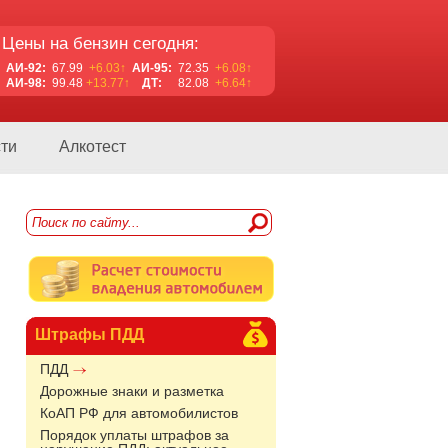
Цены на бензин сегодня:
АИ-92:
67.99
+6.03↑
АИ-95:
72.35
+6.08↑
АИ-98:
99.48
+13.77↑
ДТ:
82.08
+6.64↑
ти
Алкотест
Штрафы ПДД
ПДД
Дорожные знаки и разметка
КоАП РФ для автомобилистов
Порядок уплаты штрафов за