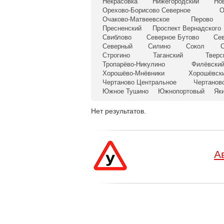
Некрасовка
Нижегородский
Но
Орехово-Борисово Северное
О
Очаково-Матвеевское
Перово
Пресненский
Проспект Вернадского
Свиблово
Северное Бутово
Се
Северный
Силино
Сокол
С
Строгино
Таганский
Тверс
Тропарёво-Никулино
Филёвский
Хорошёво-Мнёвники
Хорошёвск
Чертаново Центральное
Чертанов
Южное Тушино
Южнопортовый
Як
Нет результатов.
А