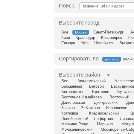
Поиск
Выберите город
Все
Санкт-Петербург
А
Москва
Киев
Краснодар
Красноярск
Ни
Самара
Уфа
Челябинск
Выбрать
Сортировать по
колич
рейтингу
Выберите район
Все
Академический
Алексеевс
Басманный
Беговой
Бескудников
Богородское
Братеево
Бутырск
Восточное Измайлово
Восточный
Даниловский
Дмитровский
Дон
Зюзино
Зябликово
Ивановское
Котловка
Красносельский
Кр
Левобережный
Лефортово
Лианоз
Марьина Роща
Марьино
Матуш
Молжаниновский
Москворечье-Саб