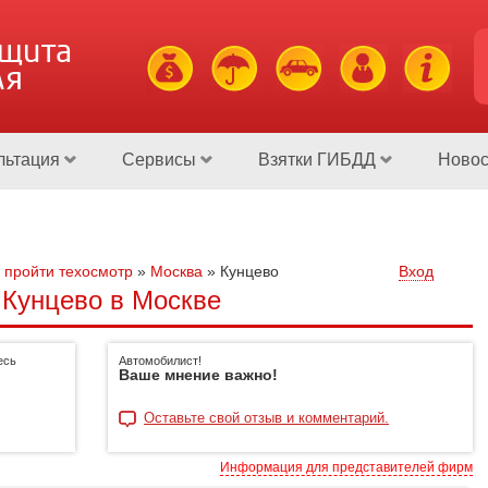
ащита
ля
льтация
Сервисы
Взятки ГИБДД
Новос
 пройти техосмотр
»
Москва
»
Кунцево
Вход
 Кунцево в Москве
есь
Автомобилист!
Ваше мнение важно!
Оставьте свой отзыв и комментарий.
Информация для представителей фирм