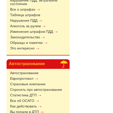
нарушение ПДД: актуальное
состояние
Все о штрафах
Таблица штрафов
Нарушения ПДД
Алкоголь за рулем
Изменения штрафов ПДД
Законодательство
Образцы и памятки
Это интересно
Автострахование
Автострахование
Европротокол
Страховые компании
Спросить про автострахование
Статистика ДТП
Все об ОСАГО
Как действовать
Вы попали в ДТП