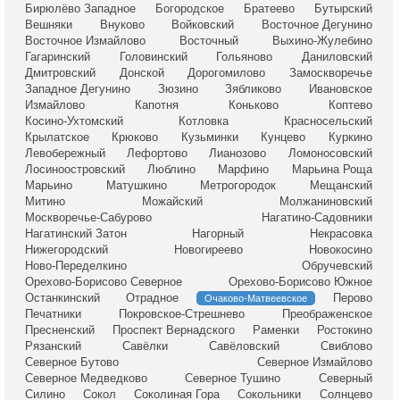
Бирюлёво Западное
Богородское
Братеево
Бутырский
Вешняки
Внуково
Войковский
Восточное Дегунино
Восточное Измайлово
Восточный
Выхино-Жулебино
Гагаринский
Головинский
Гольяново
Даниловский
Дмитровский
Донской
Дорогомилово
Замоскворечье
Западное Дегунино
Зюзино
Зябликово
Ивановское
Измайлово
Капотня
Коньково
Коптево
Косино-Ухтомский
Котловка
Красносельский
Крылатское
Крюково
Кузьминки
Кунцево
Куркино
Левобережный
Лефортово
Лианозово
Ломоносовский
Лосиноостровский
Люблино
Марфино
Марьина Роща
Марьино
Матушкино
Метрогородок
Мещанский
Митино
Можайский
Молжаниновский
Москворечье-Сабурово
Нагатино-Садовники
Нагатинский Затон
Нагорный
Некрасовка
Нижегородский
Новогиреево
Новокосино
Ново-Переделкино
Обручевский
Орехово-Борисово Северное
Орехово-Борисово Южное
Останкинский
Отрадное
Перово
Очаково-Матвеевское
Печатники
Покровское-Стрешнево
Преображенское
Пресненский
Проспект Вернадского
Раменки
Ростокино
Рязанский
Савёлки
Савёловский
Свиблово
Северное Бутово
Северное Измайлово
Северное Медведково
Северное Тушино
Северный
Силино
Сокол
Соколиная Гора
Сокольники
Солнцево