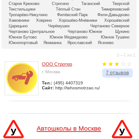
Старое Крюково
Строгино
Таганский
Тверской
Текстильщики
Тёплый Стан
Тимирязевский
Тропарёво-Никулино
Филёвский Парк
Фили-Давыдково
Хамовники
Ховрино
Хорошёво-Мнёвники
Хорошёвский
Царицыно
Черёмушки
Чертаново Северное
Чертаново Центральное
Чертаново Южное
Щукино
Южное Бутово
Южное Медведково
Южное Тушино
Южнопортовый
Якиманка
Ярославский
Ясенево
1—1 из 1.
ООО Стротер
г. Москва
7 отзывов
Тел.:
(495) 4407319
Сайт:
http://tehosmotrzao.ru/
Автошколы в Москве