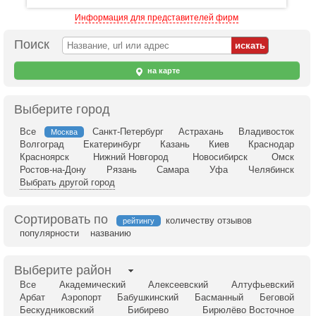
Информация для представителей фирм
Поиск
на карте
Выберите город
Все
Санкт-Петербург
Астрахань
Владивосток
Москва
Волгоград
Екатеринбург
Казань
Киев
Краснодар
Красноярск
Нижний Новгород
Новосибирск
Омск
Ростов-на-Дону
Рязань
Самара
Уфа
Челябинск
Выбрать другой город
Сортировать по
количеству отзывов
рейтингу
популярности
названию
Выберите район
Все
Академический
Алексеевский
Алтуфьевский
Арбат
Аэропорт
Бабушкинский
Басманный
Беговой
Бескудниковский
Бибирево
Бирюлёво Восточное