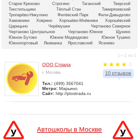
Старое Крюково
Строгино
Таганский
Тверской
Текстильщики
Тёплый Стан
Тимирязевский
Тропарёво-Никулино
Филёвский Парк
Фили-Давыдково
Хамовники
Ховрино
Хорошёво-Мнёвники
Хорошёвский
Царицыно
Черёмушки
Чертаново Северное
Чертаново Центральное
Чертаново Южное
Щукино
Южное Бутово
Южное Медведково
Южное Тушино
Южнопортовый
Якиманка
Ярославский
Ясенево
1—1 из 1.
ООО Страда
г. Москва
10 отзывов
Тел.:
(499) 3567041
Метро:
Марьино
Сайт:
http://ptostrada.ru
Автошколы в Москве