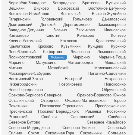
Бирюлёво Западное
Богородское
Братеево
Бутырский
Вешняки
Внуково
Войковский
Восточное Дегунино
Восточное Измайлово
Восточный
Выхино-Жулебино
Гагаринский
Головинский
Гольяново
Даниловский
Дмитровский
Донской
Дорогомилово
Замоскворечье
Западное Дегунино
Зюзино
Зябликово
Ивановское
Измайлово
Капотня
Коньково
Коптево
Косино-Ухтомский
Котловка
Красносельский
Крылатское
Крюково
Кузьминки
Кунцево
Куркино
Левобережный
Лефортово
Лианозово
Ломоносовский
Лосиноостровский
Марфино
Марьина Роща
Люблино
Марьино
Матушкино
Метрогородок
Мещанский
Митино
Можайский
Молжаниновский
Москворечье-Сабурово
Нагатино-Садовники
Нагатинский Затон
Нагорный
Некрасовка
Нижегородский
Новогиреево
Новокосино
Ново-Переделкино
Обручевский
Орехово-Борисово Северное
Орехово-Борисово Южное
Останкинский
Отрадное
Очаково-Матвеевское
Перово
Печатники
Покровское-Стрешнево
Преображенское
Пресненский
Проспект Вернадского
Раменки
Ростокино
Рязанский
Савёлки
Савёловский
Свиблово
Северное Бутово
Северное Измайлово
Северное Медведково
Северное Тушино
Северный
Силино
Сокол
Соколиная Гора
Сокольники
Солнцево