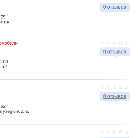
0 отзывов
-75
e.ru/
томобили
0 отзывов
0-00
.ru/
0 отзывов
-62
ery.region62.ru/