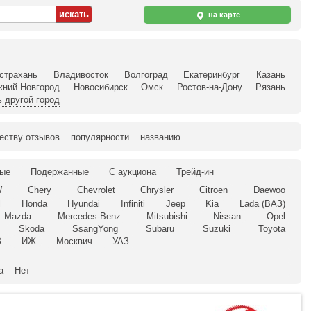
на карте
страхань
Владивосток
Волгоград
Екатеринбург
Казань
жний Новгород
Новосибирск
Омск
Ростов-на-Дону
Рязань
 другой город
еству отзывов
популярности
названию
ые
Подержанные
С аукциона
Трейд-ин
W
Chery
Chevrolet
Chrysler
Citroen
Daewoo
l
Honda
Hyundai
Infiniti
Jeep
Kia
Lada (ВАЗ)
Mazda
Mercedes-Benz
Mitsubishi
Nissan
Opel
Skoda
SsangYong
Subaru
Suzuki
Toyota
З
ИЖ
Москвич
УАЗ
а
Нет