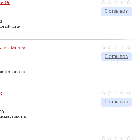
о-Юг
0 отзывов
81
ors.kia.ru/
 в г. Мелеуз
0 отзывов
amika.lada.ru
сс
0 отзывов
00
aneta-avto.ru/