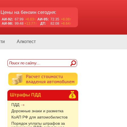
Цены на бензин сегодня:
АИ-92:
67.99
+6.03↑
АИ-95:
72.35
+6.08↑
АИ-98:
99.48
+13.77↑
ДТ:
82.08
+6.64↑
ти
Алкотест
Штрафы ПДД
ПДД
Дорожные знаки и разметка
КоАП РФ для автомобилистов
Порядок уплаты штрафов за