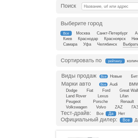
Поиск
Выберите город
Москва
Санкт-Петербург
А
Все
Киев
Краснодар
Красноярск
Ни
Самара
Уфа
Челябинск
Выбрать
Сортировать по
колич
рейтингу
Новые
Бит
Все
Audi
BM
Все
Dodge
Fiat
Ford
Great Wal
Land Rover
Lexus
Lifan
Peugeot
Porsche
Renault
Volkswagen
Volvo
ZAZ
ГА
Тест-драйв:
Все
Да
Нет
Официальный дилер:
Все
Д