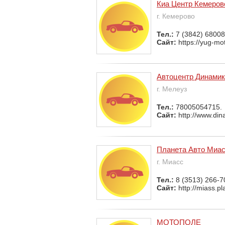
Киа Центр Кемеров
г. Кемерово
Тел.:
7 (3842) 6800
Сайт:
https://yug-mot
Автоцентр Динамика
г. Мелеуз
Тел.:
78005054715.
Сайт:
http://www.din
Планета Авто Миа
г. Миасс
Тел.:
8 (3513) 266-7
Сайт:
http://miass.pl
МОТОПОЛЕ