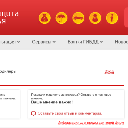
ащита
ля
льтация
Сервисы
Взятки ГИБДД
Новос
тодилеры
Вход
пить
Покупали машину у автодилера? Оставьте о нем свое
м покупки.
мнение.
Ваше мнение важно!
Оставьте свой отзыв и комментарий.
Информация для представителей фирм