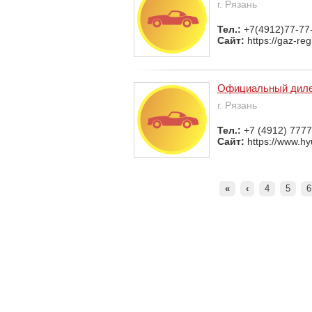
г. Рязань
Тел.:
+7(4912)77-77
Сайт:
https://gaz-reg
Официальный дилер
г. Рязань
Тел.:
+7 (4912) 7777
Сайт:
https://www.hy
«
‹
4
5
6