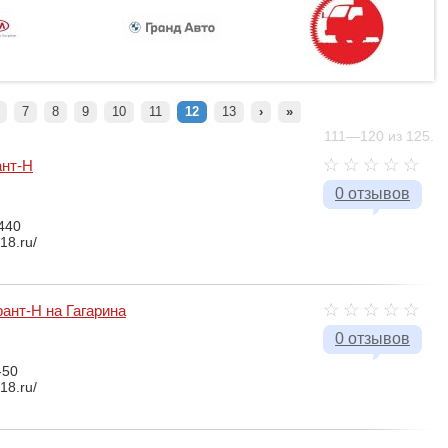
7
8
9
10
11
12
13
›
»
111—120 из 125.
ант-Н
0 отзывов
440
18.ru/
рант-Н на Гагарина
0 отзывов
-50
18.ru/