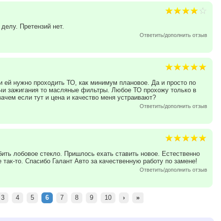
 делу. Претензий нет.
Ответить/дополнить отзыв
и ей нужно проходить ТО, как минимум плановое. Да и просто по
ечи зажигания то масляные фильтры. Любое ТО прохожу только в
зачем если тут и цена и качество меня устраивают?
Ответить/дополнить отзыв
ть лобовое стекло. Пришлось ехать ставить новое. Естественно
 так-то. Спасибо Галант Авто за качественную работу по замене!
Ответить/дополнить отзыв
3
4
5
6
7
8
9
10
›
»