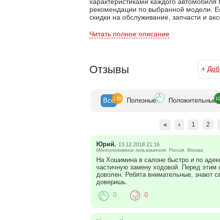
характеристиками каждого автомобиля 
рекомендации по выбранной модели. Есл
скидки на обслуживание, запчасти и ак
Только в салонах «Галант-Авто» вы смо
Читать полное описание
(Мицубиси) с различной комплектацией: 
L200, Mitsubishi Pajero S
ort (Паджеро Спорт), Mitsubishi Evoluti
Отзывы
+
Доб
широкий выбор запчастей и комплекту
139
1
Все
Полезн
ые
Положит
ельные
«
‹
1
2
Юрий.
13.12.2018 21:16
Местоположение пользователя: Россия, Москва
На Хошимина в салоне быстро и по адекв
частичную замену ходовой. Перед этим 
доволен. Ребята внимательные, знают с
доверишь.
0
0