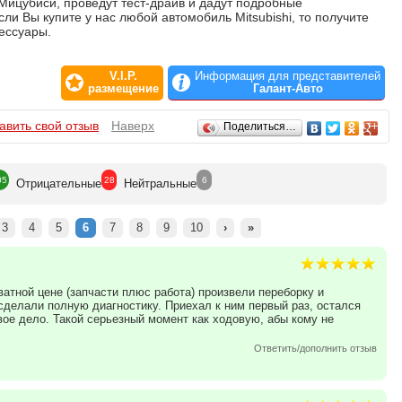
Мицубиси, проведут тест-драйв и дадут подробные
и Вы купите у нас любой автомобиль Mitsubishi, то получите
сессуары.
жете купить самые популярные автомобили Mitsubishi
Lancer X (Лансер Х), Outlander XL (Аутлендер ХL), Mitsubishi
V.I.P.
Информация для представителей
размещение
Галант-Авто
on и многое другие. На складе «Галант-Авто» всегда предоставлен
авить свой отзыв
Наверх
Поделиться…
ющих.
05
28
6
Отрицат
ельные
Нейтр
альные
3
4
5
6
7
8
9
10
›
»
атной цене (запчасти плюс работа) произвели переборку и
сделали полную диагностику. Приехал к ним первый раз, остался
вое дело. Такой серьезный момент как ходовую, абы кому не
Ответить/дополнить отзыв