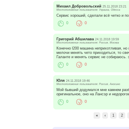
Михаил Добровольский
25.11.2018 23:21
Местоположение пользователя: Украина, Одесса
Сервис хороший, сделали всё четко и по
0
0
Григорий Абшилава
24.11.2018 19:59
Местоположение пользователя: Россия, Москва
Конечно l200 машина неприхотливая, но 
мелочи менять чето приходиться, то св
Галанте и менять сервис не собираюсь. 
0
0
Юля
24.11.2018 19:46
Местоположение пользователя: Россия, Аносино
Мой бывший додумался мне камнем разби
оригинальное, оно на Лансэр и недорогое
0
0
«
‹
1
2