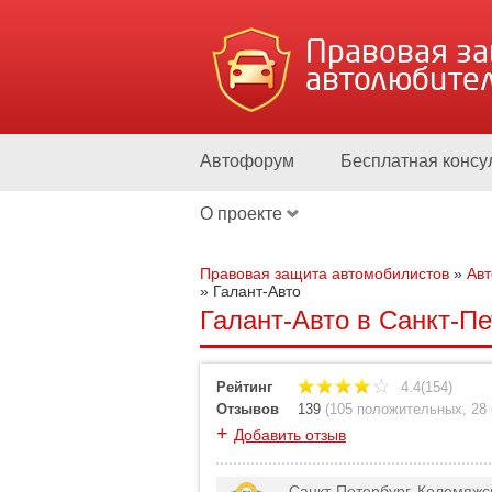
Правовая з
автолюбите
Автофорум
Бесплатная консу
О проекте
Правовая защита автомобилистов
»
Ав
»
Галант-Авто
Галант-Авто в Санкт-Пе
Рейтинг
4.4(154)
Отзывов
139
(
105 положительных
,
28
+
Добавить отзыв
Санкт-Петербург, Коломяжс