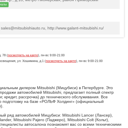
иалы
 sales@mitsubishiauto.ru, http://www.galant-mitsubishi.ru/
. 78 (
посмотреть на карте
), пн-вс 9:00-21:00
росвещения, ул. Хошимина, д.1 (
посмотреть на карте
), пн-вс 9:00-21:00
иальным дилером Mitsubishi (Мицубиси) в Петербурге. Это
продажи автомобилей Mitsubishi, предлагает полный спектр
г, кредит, рассрочка) до технического обслуживания. Все
ю подготовку на базе «РОЛЬФ Холдинг» (официальный
).
ый ряд автомобилей Мицубиси: Mitsubishi Lancer (Лансер),
lander, Mitsubishi Pajero (Паджеро), Mitsubishi Colt (Кольт),
on. Специалисты автосалона познакомят вас со всеми техническими