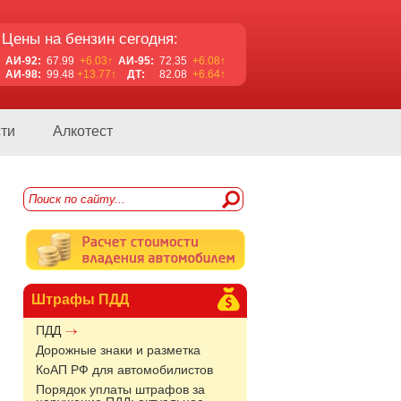
Цены на бензин сегодня:
АИ-92:
67.99
+6.03↑
АИ-95:
72.35
+6.08↑
АИ-98:
99.48
+13.77↑
ДТ:
82.08
+6.64↑
ти
Алкотест
Штрафы ПДД
ПДД
Дорожные знаки и разметка
КоАП РФ для автомобилистов
Порядок уплаты штрафов за