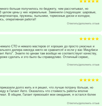
много больше получилось по бюджету, чем рассчитывал, но
 В целом цены у них нормальные. Заменили следующее: шаровые,
мортизатора, пружины, пыльники, тормозные диски и колодки,
сь, оперативная работа!!
Ответить/дополнить отзыв
 немало СТО и немало мастеров от хороших до просто ужасных и
ального дилера никогда никто не сравнится! и если у вас Мицубиси
ант Авто". Знаете по ценам там вообще не соответствует качеству,
ороже сделать и это было бы справедливо. Отличный сервис,
Ответить/дополнить отзыв
приказали долго жить и я решил, что лучше потрачу больше, но
еду в Галант Авто. Оказалось что стоимость работы вполне
мал. В общем, Галант превзошёл мои ожидания, я остался более
Ответить/дополнить отзыв