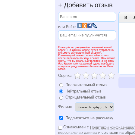
+
Добавить отзыв

или
Войти
Пожалуйста, указывайте реальный e-mail
адрес! На данный адрес будет отправлено
письмо с активационной ссылкой.
Комментарий появится на сайте только
после перехода по этой ссылке. Нам важно
знать, что вы реальный человек, а не спам-
бот. Кроме того на данный адрес вы будете
получать уведомления об ответах на Ваш
отзыв.
Оценка
Положительный отзыв
Нейтральный отзыв
Отрицательный отзыв
Филиал
Подписаться на рассылку
Ознакомлен с
Политикой конфиденциал
и согласен на обра
персональных данных