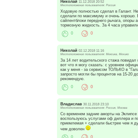
Николай
11.12.2018 20:52
Местоположение пользователя: Россия
Ходовую полностью сделал в Галант. Не
сделали по максимуму и очень хорошо.
сайлентблоки переднего рычага, опоры а
тормозную жидкость. За 4 часа управили
0
0
Николай
02.12.2018 11:16
Местоположение пользователя: Мексика, Мехико
За 14 лет водительского стажа повидал
вот что я могу сказать: с уровнем офици
как у меня - за сервисом ТОЛЬКО в "Гал
запросто могли бы процентов на 15-20 д
рекомендую.
0
0
Владислав
30.11.2018 23:10
Местоположение пользователя: Россия, Москва
Со временем задние аморты на Эклипсе 
воспользуюсь услугами оф диллера и по
приемлемая + сделали быстрее чем я ду
чем доволен
0
0