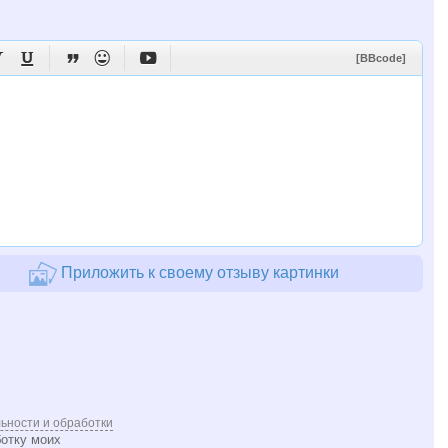





[BBcode]
Приложить к своему отзыву картинки
ьности и обработки
ботку моих