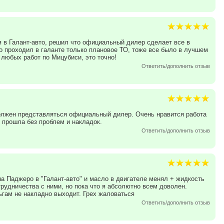
я в Галант-авто, решил что официальный дилер сделает все в
го проходил в галанте только плановое ТО, тоже все было в лучшем
 любых работ по Мицубиси, это точно!
Ответить/дополнить отзыв
должен представляться официальный дилер. Очень нравится работа
 прошла без проблем и накладок.
Ответить/дополнить отзыв
 Паджеро в "Галант-авто" и масло в двигателе менял + жидкость
трудничества с ними, но пока что я абсолютно всем доволен.
ьгам не накладно выходит. Грех жаловаться
Ответить/дополнить отзыв