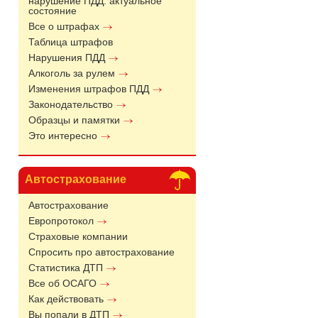
нарушение ПДД: актуальное
состояние
Все о штрафах
Таблица штрафов
Нарушения ПДД
Алкоголь за рулем
Изменения штрафов ПДД
Законодательство
Образцы и памятки
Это интересно
Автострахование
Автострахование
Европротокол
Страховые компании
Спросить про автострахование
Статистика ДТП
Все об ОСАГО
Как действовать
Вы попали в ДТП