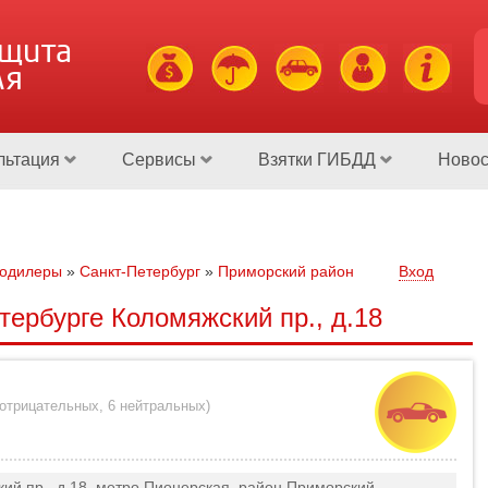
ащита
ля
льтация
Сервисы
Взятки ГИБДД
Новос
тодилеры
»
Санкт-Петербург
»
Приморский район
Вход
тербурге Коломяжский пр., д.18
 отрицательных
,
6 нейтральных
)
кий пр., д.18, метро Пионерская, район Приморский