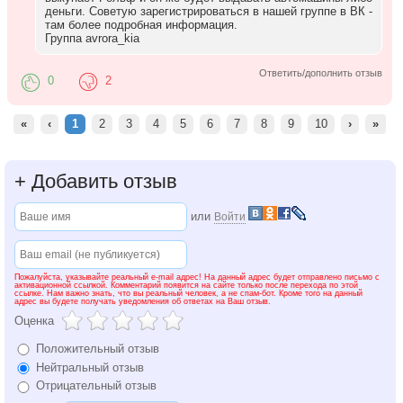
деньги. Советую зарегистрироваться в нашей группе в ВК -
там более подробная информация.
Группа avrora_kia
Ответить/дополнить отзыв
0
2
«
‹
1
2
3
4
5
6
7
8
9
10
›
»
+
Добавить отзыв
или
Войти
Пожалуйста, указывайте реальный e-mail адрес! На данный адрес будет отправлено письмо с
активационной ссылкой. Комментарий появится на сайте только после перехода по этой
ссылке. Нам важно знать, что вы реальный человек, а не спам-бот. Кроме того на данный
адрес вы будете получать уведомления об ответах на Ваш отзыв.
Оценка
Положительный отзыв
Нейтральный отзыв
Отрицательный отзыв