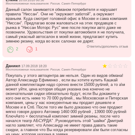
18.09.2018 06:38
Местоположение пользователя: Россия, Санкт-Петербург
Данный салон занимается обманом потребителя и нарушает
правила "Ниссан". Они не "окружают заботой", а окружают
враньем. Куда смотрит головной офис в Москве и сама компания
"Ниссан". Предлагаю всем жаловаться на этих продавцов с
рынка в "Ниссан Моторс Рус" мне после покупки авто даже не
позвонили. Удовольствия от покупки автомобиля я не получила,
самый ужасный автосалон в моей жизни, предлагают купить
зимнею резину, когда во всех салонах ее дарят.
Ответить/дополнить отзыв
2
1
Даниил
17.09.2018 18:20
Местоположение пользователя: Россия, Санкт-Петербург
Покупать у этого автоцентра ам нельзя. Один из видов обмана!
Автор:Александр Ефименко , если вы хотите купить Кашкай
данной комплектации надо срочно внести 15000 рублей, а то а\м
может уйти, цена которая общая указана она конечно не
окончательная сидки обязательно будут, если Вы докажите у
кого они есть ниже то 70 000 рублей., мы Московская и Питерская
компания, цены у нас конкурентные мы продает дешевле и
Москве и в Спб. После того им было доказано что они продают
мягко говоря дорого Автомир 1460 000 рублей , 13900 000 рублей
КлючАвто + бесплатный комплект зимней резины, после чего
начался театр АБСУРДА" .Руководитель этой "шайки" Дмитрий
нагло заявляет, что Александр не имеет права давать такие
скидки, а главное что Вы когда резервировали а\м были согласны
на цену, которая указана в заявке.