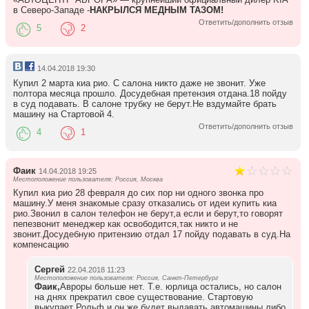
в Северо-Западе -
НАКРЫЛСЯ МЕДНЫМ ТАЗОМ!
Ответить/дополнить отзыв
5
2
14.04.2018 19:30
Купил 2 марта киа рио. С салона никто даже не звонит. Уже
полтора месяца прошло. Досудебная претензия отдана.18 пойду
в суд подавать. В салоне трубку не берут.Не вздумайте брать
машину на Стартовой 4.
Ответить/дополнить отзыв
4
1
Фаик
14.04.2018 19:25
Местоположение пользователя: Россия, Москва
Купил киа рио 28 февраля до сих пор ни одного звонка про
машину.У меня знакомые сразу отказались от идеи купить киа
рио.Звонил в салон телефон не берут,а если и берут,то говорят
пепезвонит менеджер как освободится,так никто и не
звонит.Досудебную притензию отдал 17 пойду подавать в суд.На
компенсацию
Сергей
22.04.2018 11:23
Местоположение пользователя: Россия, Санкт-Петербург
Фаик,
Авроры больше нет. Т.е. юрлица остались, но салон
на днях прекратил свое существование. Стартовую
выкупает Рольф и он же будет выдавать автомашины либо