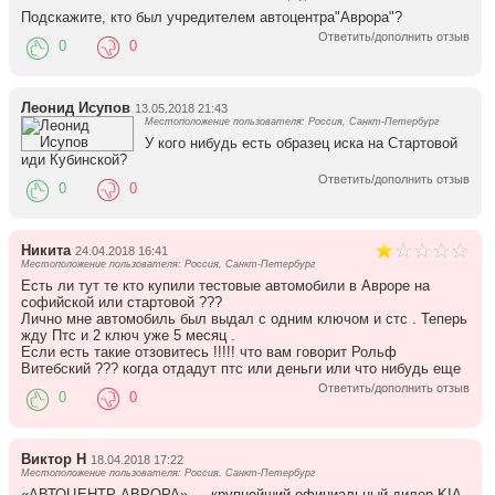
Подскажите, кто был учредителем автоцентра"Аврора"?
Ответить/дополнить отзыв
0
0
Леонид Исупов
13.05.2018 21:43
Местоположение пользователя: Россия, Санкт-Петербург
У кого нибудь есть образец иска на Стартовой
иди Кубинской?
Ответить/дополнить отзыв
0
0
Никита
24.04.2018 16:41
Местоположение пользователя: Россия, Санкт-Петербург
Есть ли тут те кто купили тестовые автомобили в Авроре на
софийской или стартовой ???
Лично мне автомобиль был выдал с одним ключом и стс . Теперь
жду Птс и 2 ключ уже 5 месяц .
Если есть такие отзовитесь !!!!! что вам говорит Рольф
Витебский ??? когда отдадут птс или деньги или что нибудь еще
Ответить/дополнить отзыв
0
0
Виктор Н
18.04.2018 17:22
Местоположение пользователя: Россия, Санкт-Петербург
«АВТОЦЕНТР АВРОРА» — крупнейший официальный дилер KIA