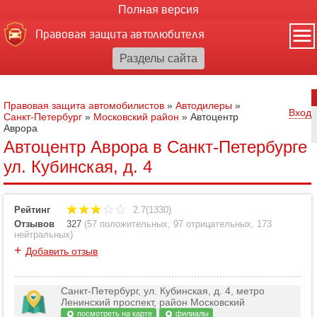
Полная версия
Правовая защита автолюбителя
Правовая защита автомобилистов
»
Автодилеры
»
Вход
Санкт-Петербург
»
Московский район
»
Автоцентр
Аврора
Автоцентр Аврора в Санкт-Петербурге
ул. Кубинская, д. 4
Рейтинг
2.7(1330)
Отзывов
327
(
57 положительных
,
97 отрицательных
,
173
нейтральных
)
+
Добавить отзыв
Санкт-Петербург, ул. Кубинская, д. 4, метро
Ленинский проспект, район Московский
посмотреть на карте
филиалы