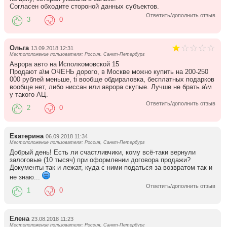
Согласен обходите стороной данных субъектов.
Ответить/дополнить отзыв
3
0
Ольга
13.09.2018 12:31
Местоположение пользователя: Россия, Санкт-Петербург
Аврора авто на Исполкомовской 15
Продают а\м ОЧЕНЬ дорого, в Москве можно купить на 200-250
000 рублей меньше, ti вообще обдираловка, бесплатных подарков
вообще нет, либо ниссан или аврора скупые. Лучше не брать а\м
у такого АЦ.
Ответить/дополнить отзыв
2
0
Екатерина
06.09.2018 11:34
Местоположение пользователя: Россия, Санкт-Петербург
Добрый день! Есть ли счастливчики, кому всё-таки вернули
залоговые (10 тысяч) при оформлении договора продажи?
Документы так и лежат, куда с ними податься за возвратом так и
не знаю...
Ответить/дополнить отзыв
1
0
Елена
23.08.2018 11:23
Местоположение пользователя: Россия, Санкт-Петербург