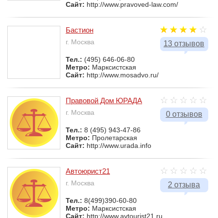
Сайт:
http://www.pravoved-law.com/
Бастион
г. Москва
13 отзывов
Тел.:
(495) 646-06-80
Метро:
Марксистская
Сайт:
http://www.mosadvo.ru/
Правовой Дом ЮРАДА
г. Москва
0 отзывов
Тел.:
8 (495) 943-47-86
Метро:
Пролетарская
Сайт:
http://www.urada.info
Автоюрист21
г. Москва
2 отзыва
Тел.:
8(499)390-60-80
Метро:
Марксистская
Сайт:
http://www.avtourist21.ru