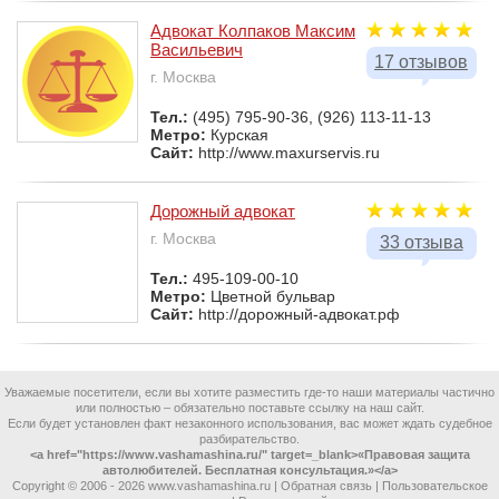
Адвокат Колпаков Максим
Васильевич
17 отзывов
г. Москва
Тел.:
(495) 795-90-36, (926) 113-11-13
Метро:
Курская
Сайт:
http://www.maxurservis.ru
Дорожный адвокат
г. Москва
33 отзыва
Тел.:
495-109-00-10
Метро:
Цветной бульвар
Сайт:
http://дорожный-адвокат.рф
Уважаемые посетители, если вы хотите разместить где-то наши материалы частично
или полностью – обязательно поставьте ссылку на наш сайт.
Если будет установлен факт незаконного использования, вас может ждать судебное
разбирательство.
<a href="https://www.vashamashina.ru/" target=_blank>«Правовая защита
автолюбителей. Бесплатная консультация.»</a>
Copyright © 2006 -
2026 www.vashamashina.ru |
Обратная связь
|
Пользовательское