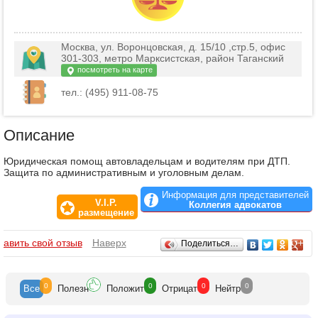
Москва, ул. Воронцовская, д. 15/10 ,стр.5, офис
301-303, метро Марксистская, район Таганский
посмотреть на карте
тел.: (495) 911-08-75
Описание
Юридическая помощ автовладельцам и водителям при ДТП.
Защита по административным и уголовным делам.
Информация для представителей
V.I.P.
Коллегия адвокатов
размещение
Отзывы
бавить свой отзыв
Наверх
Поделиться…
0
0
0
0
Все
Полезн
Положит
Отрицат
Нейтр