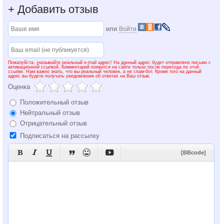
+
Добавить отзыв
или
Войти
Пожалуйста, указывайте реальный e-mail адрес! На данный адрес будет отправлено письмо с
активационной ссылкой. Комментарий появится на сайте только после перехода по этой
ссылке. Нам важно знать, что вы реальный человек, а не спам-бот. Кроме того на данный
адрес вы будете получать уведомления об ответах на Ваш отзыв.
Оценка
Положительный отзыв
Нейтральный отзыв
Отрицательный отзыв
Подписаться на рассылку






[BBcode]