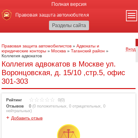
Полная версия
Правовая защита автолюбителя
Правовая защита автомобилистов
»
Адвокаты и
Вход
юридические конторы
»
Москва
»
Таганский район
»
Коллегия адвокатов
Коллегия адвокатов в Москве ул.
Воронцовская, д. 15/10 ,стр.5, офис
301-303
Рейтинг
0(0)
Отзывов
0
(
0 положительных
,
0 отрицательных
,
0
нейтральных
)
+
Добавить отзыв