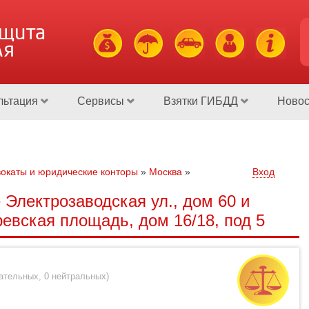
ащита
ля
льтация
Сервисы
Взятки ГИБДД
Новос
окаты и юридические конторы
»
Москва
»
Вход
Электрозаводская ул., дом 60 и
евская площадь, дом 16/18, под 5
цательных
,
0 нейтральных
)