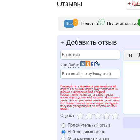
Отзывы
+
Доб
0
Все
Полезн
ые
Положит
ельные
+
Добавить отзыв

или
Войти
Пожалуйста, указывайте реальный e-mail
адрес! На данный адрес будет отправлено
письмо с активационной ссылкой.
Комментарий появится на сайте только
после перехода по этой ссылке. Нам важно
знать, что вы реальный человек, а не спам-
бот. Кроме того на данный адрес вы будете
получать уведомления об ответах на Ваш
отзыв.
Оценка
Положительный отзыв
Нейтральный отзыв
Отрицательный отзыв