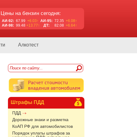
Цены на бензин сегодня:
АИ-92:
67.99
+6.03↑
АИ-95:
72.35
+6.08↑
АИ-98:
99.48
+13.77↑
ДТ:
82.08
+6.64↑
ти
Алкотест
Штрафы ПДД
ПДД
Дорожные знаки и разметка
КоАП РФ для автомобилистов
Порядок уплаты штрафов за