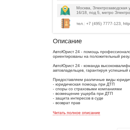
Москва, Электрозаводская 
16/18, под 5, метро Электр
тел.: +7 (495) 7777-123, http:
Описание
АвтоЮрист 24 - помощь профессионало
ориентированы на положительный резул
АвтоЮрист 24 - команда высококвалиф
автовладельцев, гарантируя успешный 
Предоставляем различные виды юридич
- юридическая помощь при ДТП
- споры со страховыми компаниями
- возмещение ущерба при ДТП
- защита интересов в суде
- возврат прав
Сотрудничая с нами, вы всегда будете
Читать полное описание
возникнуть на дороге.