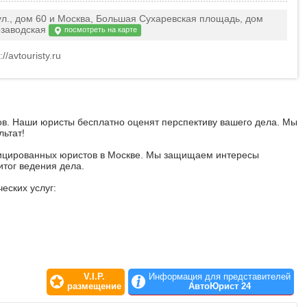
ул., дом 60 и Москва, Большая Сухаревская площадь, дом
озаводская
посмотреть на карте
//avtouristy.ru
в. Наши юристы бесплатно оценят перспективу вашего дела. Мы
ьтат!
ицированных юристов в Москве. Мы защищаем интересы
итог ведения дела.
еских услуг:
 юридически защищены в любой ситуации, которая может
V.I.P.
Информация для представителей
размещение
АвтоЮрист 24