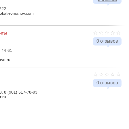
222
vokat-romanov.com
иты
0 отзывов
-44-61
я
avo.ru
0 отзывов
3, 8 (901) 517-78-93
r.ru