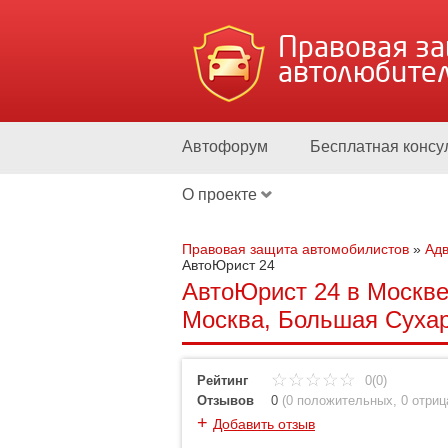
Правовая з
автолюбите
Автофорум
Бесплатная консу
О проекте
Правовая защита автомобилистов
»
Адв
АвтоЮрист 24
АвтоЮрист 24 в Москве 
Москва, Большая Сухар
Рейтинг
0(0)
Отзывов
0
(
0 положительных
,
0 отри
+
Добавить отзыв