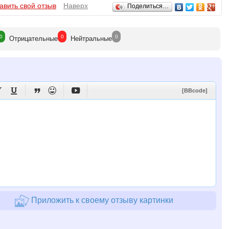
авить свой отзыв
Наверх
Поделиться…
0
0
0
Отрицат
ельные
Нейтр
альные





[BBcode]
Приложить к своему отзыву картинки