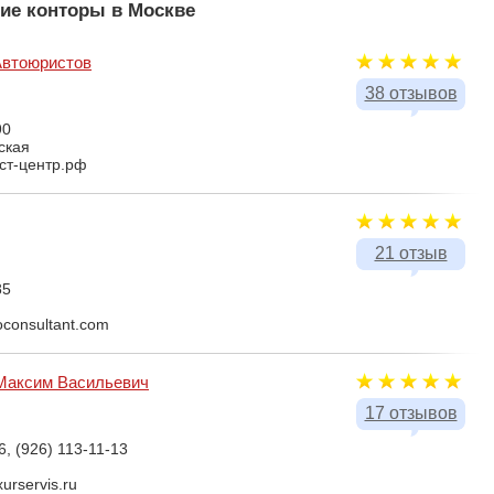
ие конторы в Москве
Автоюристов
38 отзывов
90
ская
ист-центр.рф
21 отзыв
85
oconsultant.com
Максим Васильевич
17 отзывов
6, (926) 113-11-13
urservis.ru