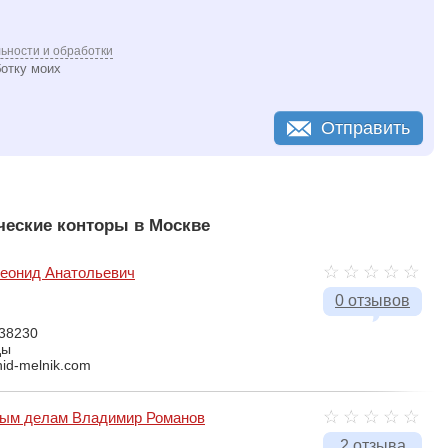
ьности и обработки
ботку моих
Отправить
еские конторы в Москве
еонид Анатольевич
0 отзывов
138230
ды
nid-melnik.com
ным делам Владимир Романов
2 отзыва