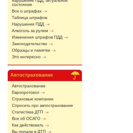
нарушение ПДД: актуальное
состояние
Все о штрафах
Таблица штрафов
Нарушения ПДД
Алкоголь за рулем
Изменения штрафов ПДД
Законодательство
Образцы и памятки
Это интересно
Автострахование
Автострахование
Европротокол
Страховые компании
Спросить про автострахование
Статистика ДТП
Все об ОСАГО
Как действовать
Вы попали в ДТП