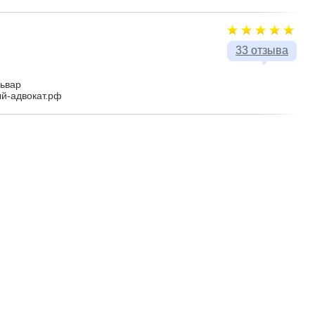
33 отзыва
львар
ый-адвокат.рф