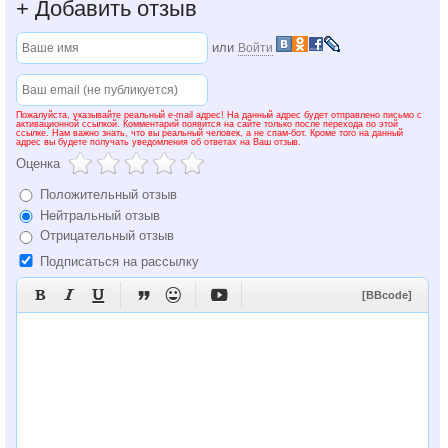
+
Добавить отзыв
или
Войти
Пожалуйста, указывайте реальный e-mail адрес! На данный адрес будет отправлено письмо с
активационной ссылкой. Комментарий появится на сайте только после перехода по этой
ссылке. Нам важно знать, что вы реальный человек, а не спам-бот. Кроме того на данный
адрес вы будете получать уведомления об ответах на Ваш отзыв.
Оценка
Положительный отзыв
Нейтральный отзыв
Отрицательный отзыв
Подписаться на рассылку






[BBcode]