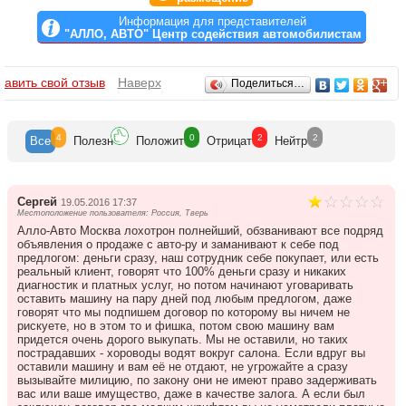
Информация для представителей
"АЛЛО, АВТО" Центр содействия автомобилистам
Отзывы
бавить свой отзыв
Наверх
Поделиться…
4
0
2
2
Все
Полезн
Положит
Отрицат
Нейтр
Сергей
19.05.2016 17:37
Местоположение пользователя: Россия, Тверь
Алло-Авто Москва лохотрон полнейший, обзванивают все подряд
объявления о продаже с авто-ру и заманивают к себе под
предлогом: деньги сразу, наш сотрудник себе покупает, или есть
реальный клиент, говорят что 100% деньги сразу и никаких
диагностик и платных услуг, но потом начинают уговаривать
оставить машину на пару дней под любым предлогом, даже
говорят что мы подпишем договор по которому вы ничем не
рискуете, но в этом то и фишка, потом свою машину вам
придется очень дорого выкупать. Мы не оставили, но таких
пострадавших - хороводы водят вокруг салона. Если вдруг вы
оставили машину и вам её не отдают, не угрожайте а сразу
вызывайте милицию, по закону они не имеют право задерживать
вас или ваше имущество, даже в качестве залога. А если был