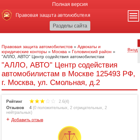
Полная версия
Правовая защита автолюбителя
Правовая защита автомобилистов
»
Адвокаты и
Вход
юридические конторы
»
Москва
»
Головинский район
»
"АЛЛО, АВТО" Центр содействия автомобилистам
"АЛЛО, АВТО" Центр содействия
автомобилистам в Москве 125493 РФ,
г. Москва, ул. Смольная, д.2
Рейтинг
2.6(4)
Отзывов
4
(
0 положительных
,
2 отрицательных
,
2
нейтральных
)
+
Добавить отзыв