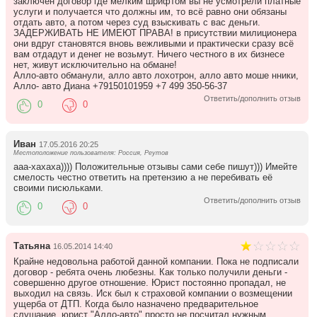
заключен договор где мелким шрифтом вы не усмотрели платные
услуги и получается что должны им, то всё равно они обязаны
отдать авто, а потом через суд взыскивать с вас деньги.
ЗАДЕРЖИВАТЬ НЕ ИМЕЮТ ПРАВА! в присутствии милиционера
они вдруг становятся вновь вежливыми и практически сразу всё
вам отдадут и денег не возьмут. Ничего честного в их бизнесе
нет, живут исключительно на обмане!
Алло-авто обманули, алло авто лохотрон, алло авто моше нники,
Алло- авто Диана +79150101959 +7 499 350-56-37
Ответить/дополнить отзыв
0
0
Иван
17.05.2016 20:25
Местоположение пользователя: Россия, Реутов
ааа-хахаха)))) Положительные отзывы сами себе пишут))) Имейте
смелость честно ответить на претензию а не перебивать её
своими писюльками.
Ответить/дополнить отзыв
0
0
Татьяна
16.05.2014 14:40
Крайне недовольна работой данной компании. Пока не подписали
договор - ребята очень любезны. Как только получили деньги -
совершенно другое отношение. Юрист постоянно пропадал, не
выходил на связь. Иск был к страховой компании о возмещении
ущерба от ДТП. Когда было назначено предварительное
слушание, юрист "Алло-авто" просто не посчитал нужным