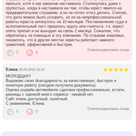
явиться, хотя я как заказчик настаивала. Столкнулась даже с
грубостью, когда я настаивала на том, чтобы юрист явился на
предварительное слушание, а он не хотел этого делать. Считаю,
что дело можно было ускорить, но из-за непрофессиональной
работы юриста затянулось на 10 месяцев. Постановление суда и
исполнительный лист пришлось ждать или гоняться, т.к. юрист
опять пропал и не выходил на связь 2 месяца. Сожалею, что
обратилась за помощью в эту компанию. По отзывам знакомых,
оказалось, что в других местах юристы работают намного
грамотней, эффективней и быстрее.
Ответить/дополнить отзыв
0
0
Елена
25.04.2013 16:13
МОЛОДЦЫ!!!
Выражаю свою благодарность за качественную, быструю и
понятную работу (сегодня получила документы).
Оценка ущерба автомобилю сделана профессионально, кстати,
разницы с оценкой моего сервиса - никакой нет.
Сайт очень доступный, понятный.
С уважением, Елена.
Ответить/дополнить отзыв
0
0