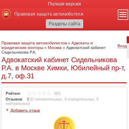
Полная версия
Правовая защита автолюбителя
Правовая защита автомобилистов
»
Адвокаты и
Вход
юридические конторы
»
Москва
»
Адвокатский кабинет
Сидельникова Р.А.
Адвокатский кабинет Сидельникова
Р.А. в Москве Химки, Юбилейный пр-т,
д.7, оф.31
Рейтинг
0(0)
Отзывов
0
(
0 положительных
,
0 отрицательных
,
0
нейтральных
)
+
Добавить отзыв