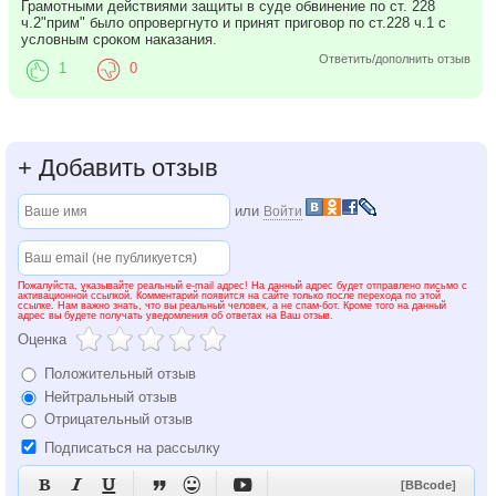
Грамотными действиями защиты в суде обвинение по ст. 228
ч.2"прим" было опровергнуто и принят приговор по ст.228 ч.1 с
условным сроком наказания.
Ответить/дополнить отзыв
1
0
+
Добавить отзыв
или
Войти
Пожалуйста, указывайте реальный e-mail адрес! На данный адрес будет отправлено письмо с
активационной ссылкой. Комментарий появится на сайте только после перехода по этой
ссылке. Нам важно знать, что вы реальный человек, а не спам-бот. Кроме того на данный
адрес вы будете получать уведомления об ответах на Ваш отзыв.
Оценка
Положительный отзыв
Нейтральный отзыв
Отрицательный отзыв
Подписаться на рассылку






[BBcode]