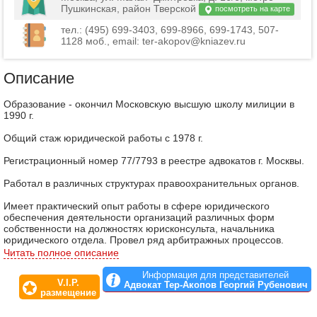
Пушкинская, район Тверской
посмотреть на карте
тел.: (495) 699-3403, 699-8966, 699-1743, 507-
1128 моб., email: ter-akopov@kniazev.ru
Описание
Образование - окончил Московскую высшую школу милиции в
1990 г.
Общий стаж юридической работы с 1978 г.
Регистрационный номер 77/7793 в реестре адвокатов г. Москвы.
Работал в различных структурах правоохранительных органов.
Имеет практический опыт работы в сфере юридического
обеспечения деятельности организаций различных форм
собственности на должностях юрисконсульта, начальника
юридического отдела. Провел ряд арбитражных процессов.
Читать полное описание
Является почетным членом Московского Союза Юристов
Информация для представителей
V.I.P.
Адвокат Тер-Акопов Георгий Рубенович
размещение