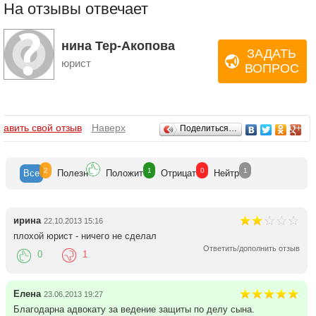
На отзывы отвечает
нина Тер-Акопова
ЗАДАТЬ
юрист
ВОПРОС
Отзывы
бавить свой отзыв
Наверх
Поделиться…
2
1
0
1
Все
Полезн
Положит
Отрицат
Нейтр
ирина
22.10.2013 15:16
плохой юрист - ничего не сделал
Ответить/дополнить отзыв
0
1
Елена
23.06.2013 19:27
Благодарна адвокату за ведение защиты по делу сына.