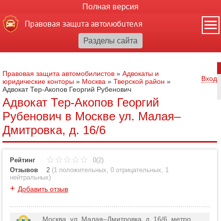
Полная версия
Правовая защита автолюбителя
Правовая защита автомобилистов
»
Адвокаты и
Вход
юридические конторы
»
Москва
»
Тверской район
»
Адвокат Тер-Акопов Георгий Рубенович
Адвокат Тер-Акопов Георгий
Рубенович в Москве ул. Малая–
Дмитровка, д. 16/6
Рейтинг
0(2)
Отзывов
2
(
1 положительных
,
0 отрицательных
,
1
нейтральных
)
+
Добавить отзыв
Москва, ул. Малая–Дмитровка, д. 16/6, метро