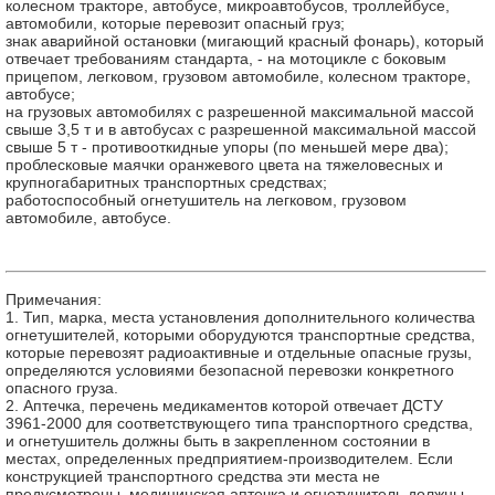
колесном тракторе, автобусе, микроавтобусов, троллейбусе,
автомобили, которые перевозит опасный груз;
знак аварийной остановки (мигающий красный фонарь), который
отвечает требованиям стандарта, - на мотоцикле с боковым
прицепом, легковом, грузовом автомобиле, колесном тракторе,
автобусе;
на грузовых автомобилях с разрешенной максимальной массой
свыше 3,5 т и в автобусах с разрешенной максимальной массой
свыше 5 т - противооткидные упоры (по меньшей мере два);
проблесковые маячки оранжевого цвета на тяжеловесных и
крупногабаритных транспортных средствах;
работоспособный огнетушитель на легковом, грузовом
автомобиле, автобусе.
Примечания:
1. Тип, марка, места установления дополнительного количества
огнетушителей, которыми оборудуются транспортные средства,
которые перевозят радиоактивные и отдельные опасные грузы,
определяются условиями безопасной перевозки конкретного
опасного груза.
2. Аптечка, перечень медикаментов которой отвечает ДСТУ
3961-2000 для соответствующего типа транспортного средства,
и огнетушитель должны быть в закрепленном состоянии в
местах, определенных предприятием-производителем. Если
конструкцией транспортного средства эти места не
предусмотрены, медицинская аптечка и огнетушитель должны