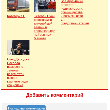
Все франшизы
агентств
недвижимости:
преимущества
и возможности
Категория Е
Эстебан Окон
для
рассказал о
предпринимателей
тяжелейшей
аварии в
своей карьере
на Гран-при
Майами
Отец Джорджа
Рассела
намеренно
занижал
результаты
сына в
картинге ради
его успеха
Добавить комментарий
Последние комментарии