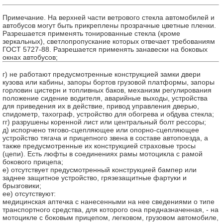
Примечание. На верхней части ветрового стекла автомобилей и
автобусов могут быть прикреплены прозрачные цветные пленки.
Разрешается применять тонированные стекла (кроме
зеркальных), светлопропускание которых отвечает требованиям
ГОСТ 5727-88. Разрешается применять занавески на боковых
окнах автобусов;
г) не работают предусмотренные конструкцией замки двери
кузова или кабины, запоры бортов грузовой платформы, запоры
горловин цистерн и топливных баков, механизм регулирования
положение сидение водителя, аварийные выходы, устройства
для приведения их в действие, привод управления дверью,
спидометр, тахограф, устройство для обогрева и обдува стекла;
гг) разрушены коренной лист или центральный болт рессоры;
д) испорчено тягово-сцепляющее или опорно-сцепляющее
устройство тягача и прицепного звена в составе автопоезда, а
также предусмотренные их конструкцией страховые тросы
(цепи). Есть люфты в соединениях рамы мотоцикла с рамой
бокового прицепа;
е) отсутствует предусмотренный конструкцией бампер или
заднее защитное устройство, грязезащитные фартуки и
брызговики;
ее) отсутствуют:
медицинская аптечка с нанесенными на нее сведениями о типе
транспортного средства, для которого она предназначенная, - на
мотоцикле с боковым прицепом, легковом, грузовом автомобиле,