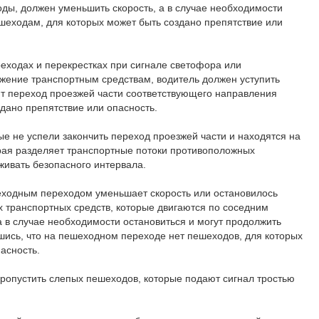
оды, должен уменьшить скорость, а в случае необходимости
ешеходам, для которых может быть создано препятствие или
еходах и перекрестках при сигнале светофора или
жение транспортным средствам, водитель должен уступить
т переход проезжей части соответствующего направления
дано препятствие или опасность.
е не успели закончить переход проезжей части и находятся на
орая разделяет транспортные потоки противоположных
ивать безопасного интервала.
еходным переходом уменьшает скорость или остановилось
х транспортных средств, которые двигаются по соседним
 в случае необходимости остановиться и могут продолжить
вшись, что на пешеходном переходе нет пешеходов, для которых
асность.
пропустить слепых пешеходов, которые подают сигнал тростью