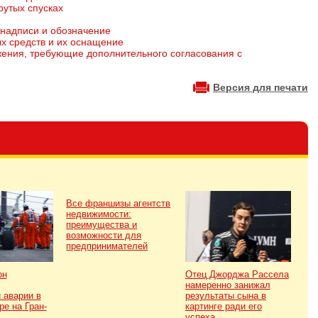
рутых спусках
 надписи и обозначение
ых средств и их оснащение
жения, требующие дополнительного согласования с
Версия для печати
Все франшизы агентств
недвижимости:
преимущества и
возможности для
предпринимателей
он
Отец Джорджа Рассела
намеренно занижал
 аварии в
результаты сына в
ре на Гран-
картинге ради его
успеха