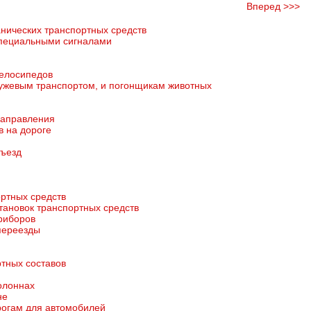
Вперед >>>
анических транспортных средств
специальными сигналами
велосипедов
гужевым транспортом, и погонщикам животных
направления
в на дороге
зъезд
ртных средств
тановок транспортных средств
риборов
переезды
ртных составов
олоннах
не
рогам для автомобилей