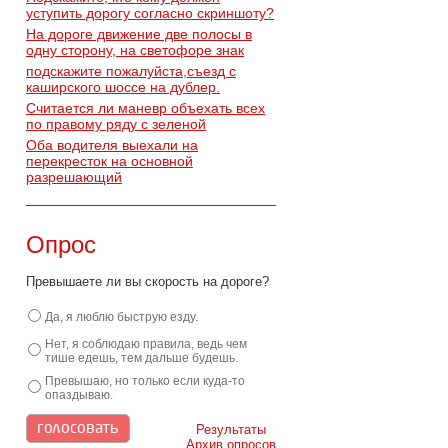
уступить дорогу согласно скриншоту?
На дороге движение две полосы в
одну сторону, на светофоре знак
подскажите пожалуйста,съезд с
каширского шоссе на дублер.
Считается ли маневр объехать всех
по правому ряду с зеленой
Оба водителя выехали на
перекресток на основной
разрешающий
Опрос
Превышаете ли вы скорость на дороге?
Да, я люблю быструю езду.
Нет, я соблюдаю правила, ведь чем
тише едешь, тем дальше будешь.
Превышаю, но только если куда-то
опаздываю.
Результаты
Архив опросов