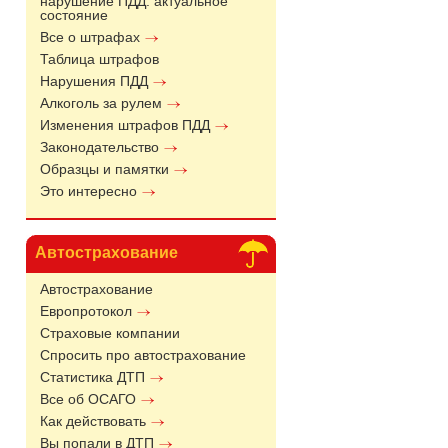
нарушение ПДД: актуальное
состояние
Все о штрафах
Таблица штрафов
Нарушения ПДД
Алкоголь за рулем
Изменения штрафов ПДД
Законодательство
Образцы и памятки
Это интересно
Автострахование
Автострахование
Европротокол
Страховые компании
Спросить про автострахование
Статистика ДТП
Все об ОСАГО
Как действовать
Вы попали в ДТП