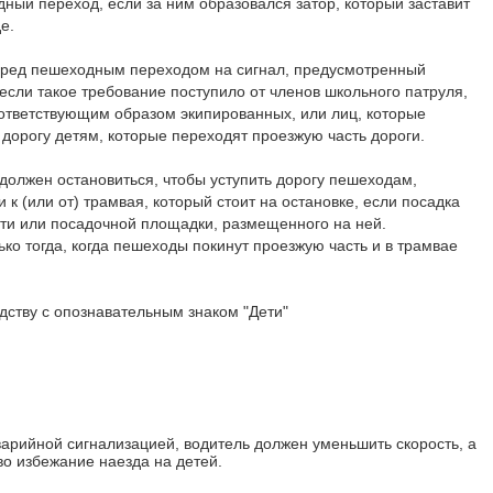
ный переход, если за ним образовался затор, который заставит
е.
перед пешеходным переходом на сигнал, предусмотренный
если такое требование поступило от членов школьного патруля,
ответствующим образом экипированных, или лиц, которые
 дорогу детям, которые переходят проезжую часть дороги.
 должен остановиться, чтобы уступить дорогу пешеходам,
 к (или от) трамвая, который стоит на остановке, если посадка
сти или посадочной площадки, размещенного на ней.
о тогда, когда пешеходы покинут проезжую часть и в трамвае
дству с опознавательным знаком "Дети"
варийной сигнализацией, водитель должен уменьшить скорость, а
во избежание наезда на детей.