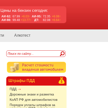
Цены на бензин сегодня:
АИ-92:
67.99
+6.03↑
АИ-95:
72.35
+6.08↑
АИ-98:
99.48
+13.77↑
ДТ:
82.08
+6.64↑
ти
Алкотест
Штрафы ПДД
ПДД
Дорожные знаки и разметка
КоАП РФ для автомобилистов
Порядок уплаты штрафов за