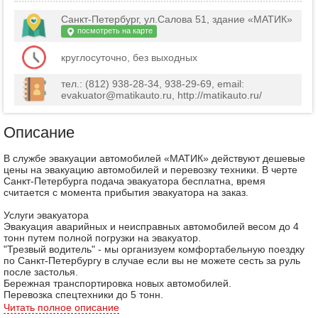
Санкт-Петербург, ул.Салова 51, здание «МАТИК»
посмотреть на карте
круглосуточно, без выходных
тел.: (812) 938-28-34, 938-29-69, email:
evakuator@matikauto.ru, http://matikauto.ru/
Описание
В службе эвакуации автомобилей «МАТИК» действуют дешевые
цены на эвакуацию автомобилей и перевозку техники. В черте
Санкт-Петербурга подача эвакуатора бесплатна, время
считается с момента прибытия эвакуатора на заказ.
Услуги эвакуатора
Эвакуация аварийных и неисправных автомобилей весом до 4
тонн путем полной погрузки на эвакуатор.
"Трезвый водитель" - мы организуем комфортабельную поездку
по Санкт-Петербургу в случае если вы не можете сесть за руль
после застолья.
Бережная транспортировка новых автомобилей.
Перевозка спецтехники до 5 тонн.
Эвакуация транспортных средств с места ДТП.
Читать полное описание
Перевозка лодок и катеров.