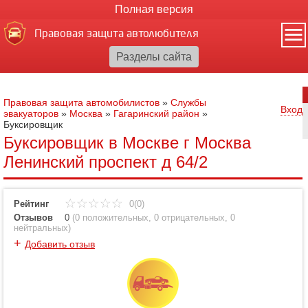
Полная версия
Правовая защита автолюбителя
Правовая защита автомобилистов
»
Службы
Вход
эвакуаторов
»
Москва
»
Гагаринский район
»
Буксировщик
Буксировщик в Москве г Москва
Ленинский проспект д 64/2
Рейтинг
0(0)
Отзывов
0
(
0 положительных
,
0 отрицательных
,
0
нейтральных
)
+
Добавить отзыв