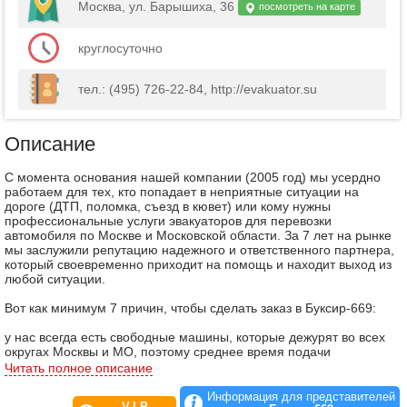
Москва, ул. Барышиха, 36
посмотреть на карте
круглосуточно
тел.: (495) 726-22-84, http://evakuator.su
Описание
С момента основания нашей компании (2005 год) мы усердно
работаем для тех, кто попадает в неприятные ситуации на
дороге (ДТП, поломка, съезд в кювет) или кому нужны
профессиональные услуги эвакуаторов для перевозки
автомобиля по Москве и Московской области. За 7 лет на рынке
мы заслужили репутацию надежного и ответственного партнера,
который своевременно приходит на помощь и находит выход из
любой ситуации.
Вот как минимум 7 причин, чтобы сделать заказ в Буксир-669:
у нас всегда есть свободные машины, которые дежурят во всех
округах Москвы и МО, поэтому среднее время подачи
эвакуатора составляет 20-30 минут;
Читать полное описание
в нашем распоряжении – собственный автопарк техники,
укомплектованный новыми автомобилями с гидравлической
Информация для представителей
V.I.P.