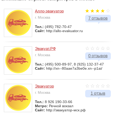
Алло-эвакуатор
г. Москва
7 отзывов
Тел.:
(495) 782-70-47
Сайт:
http://allo-evakuator.ru
Эвакуат.РФ
г. Москва
0 отзывов
Тел.:
(495) 500-89-97, 8 (925) 132-37-47
Сайт:
http://xn--80aae7a3be0e.xn--p1ai/
Эвакуатор
г. Москва
1 отзыв
Тел.:
8 926 190-33-66
Метро:
Речной вокзал
Сайт:
http://эвакуатор-мск.рф