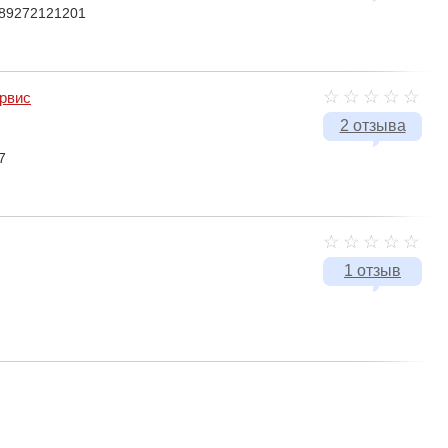
 89272121201
рвис
2 отзыва
7
1 отзыв