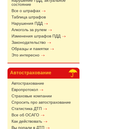
нарушение ПДД: актуальное
состояние
Все о штрафах
Таблица штрафов
Нарушения ПДД
Алкоголь за рулем
Изменения штрафов ПДД
Законодательство
Образцы и памятки
Это интересно
Автострахование
Автострахование
Европротокол
Страховые компании
Спросить про автострахование
Статистика ДТП
Все об ОСАГО
Как действовать
Вы попали в ДТП