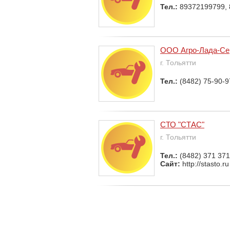
Тел.:
89372199799,
ООО Агро-Лада-Се
г. Тольятти
Тел.:
(8482) 75-90-9
СТО "СТАС"
г. Тольятти
Тел.:
(8482) 371 371
Сайт:
http://stasto.ru