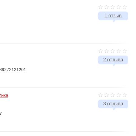
1 отзыв
2 отзыва
 89272121201
тика
3 отзыва
7