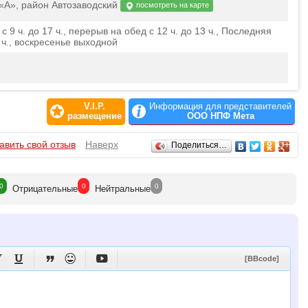
 «А», район Автозаводский
посмотреть на карте
 9 ч. до 17 ч., перерыв на обед с 12 ч. до 13 ч., Последняя
 ч., воскресенье выходной
V.I.P.
Информация для представителей
размещение
ООО НПФ Мета
авить свой отзыв
Наверх
Поделиться…
0
0
0
Отрицат
ельные
Нейтр
альные





[BBcode]