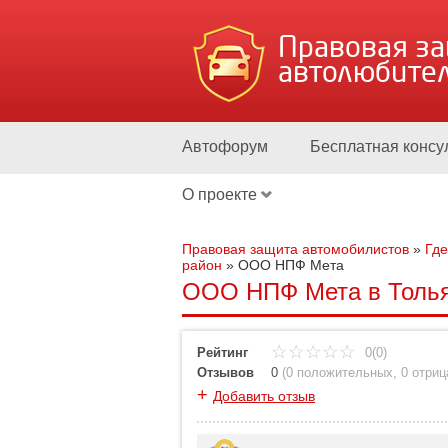
Правовая з
автолюбите
Автофорум
Бесплатная консу
О проекте
Правовая защита автомобилистов
»
Где
район
»
ООО НПФ Мета
ООО НПФ Мета в Тольят
Рейтинг
0(0)
Отзывов
0
(
0 положительных
,
0 отри
+
Добавить отзыв