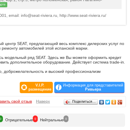
арте
01, email: info@seat-riviera.ru, http://www.seat-riviera.ru/
й центр SEAT, предлагающий весь комплекс дилерских услуг по
 ремонту автомобилей этой испанской марки.
сь модельный ряд SEAT. Здесь же Вы можете оформить кредит
овить дополнительное оборудование. Действует система trade-in.
во, доброжелательность и высокий профессионализм
V.I.P.
Информация для представителей
размещение
Ривьера
авить свой отзыв
Наверх
Поделиться…
0
0
0
Отрицат
ельные
Нейтр
альные