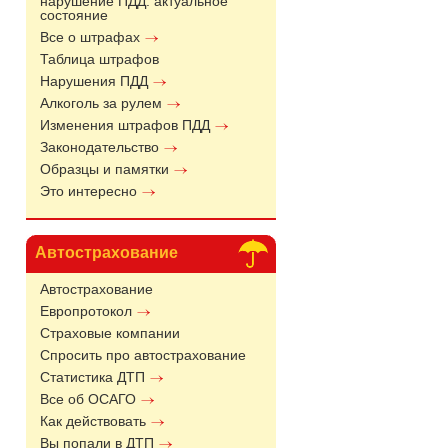
нарушение ПДД: актуальное
состояние
Все о штрафах
Таблица штрафов
Нарушения ПДД
Алкоголь за рулем
Изменения штрафов ПДД
Законодательство
Образцы и памятки
Это интересно
Автострахование
Автострахование
Европротокол
Страховые компании
Спросить про автострахование
Статистика ДТП
Все об ОСАГО
Как действовать
Вы попали в ДТП