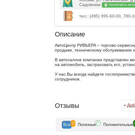
Садовники
посмотреть на к
тел.: (495) 995-60-00, 780-10
Описание
АвтоЦентр РИВЬЕРА – торгово-сервисны
продаже, техническому обслуживанию и
В автосалоне компании представлен ве
на автомобиль, застраховать его, устан
У нас Вы всегда найдете гостеприимст
сотрудников.
Отзывы
+
Доб
0
Все
Полезн
ые
Положит
ельные