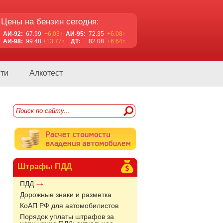
Цены на бензин сегодня:
АИ-92:
67.99
+6.03↑
АИ-95:
72.35
+6.08↑
АИ-98:
99.48
+13.77↑
ДТ:
82.08
+6.64↑
ти
Алкотест
Штрафы ПДД
ПДД
Дорожные знаки и разметка
КоАП РФ для автомобилистов
Порядок уплаты штрафов за