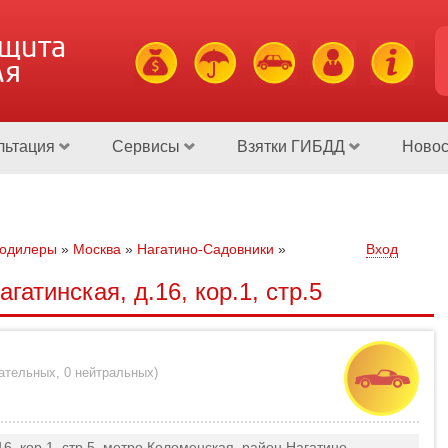
ащита
ля
льтация
Сервисы
Взятки ГИБДД
Новос
тодилеры
»
Москва
»
Нагатино-Садовники
»
Вход
гатинская, д.16, кор.1, стр.5
цательных
,
0 нейтральных
)
16, кор.1, стр.5, метро Коломенская, район Нагатино-