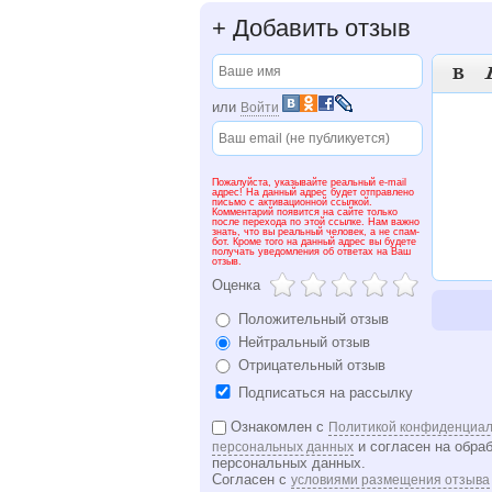
+
Добавить отзыв

или
Войти
Пожалуйста, указывайте реальный e-mail
адрес! На данный адрес будет отправлено
письмо с активационной ссылкой.
Комментарий появится на сайте только
после перехода по этой ссылке. Нам важно
знать, что вы реальный человек, а не спам-
бот. Кроме того на данный адрес вы будете
получать уведомления об ответах на Ваш
отзыв.
Оценка
Положительный отзыв
Нейтральный отзыв
Отрицательный отзыв
Подписаться на рассылку
Ознакомлен с
Политикой конфиденциал
и согласен на обра
персональных данных
персональных данных.
Согласен с
условиями размещения отзыва