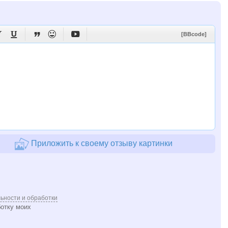





[BBcode]
Приложить к своему отзыву картинки
ьности и обработки
ботку моих