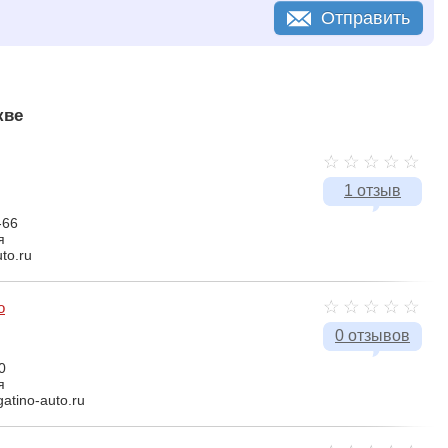
Отправить
кве
1 отзыв
-66
я
uto.ru
о
0 отзывов
0
я
gatino-auto.ru