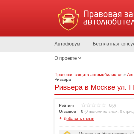
Правовая з
автолюбите
Автофорум
Бесплатная консу
О проекте
Правовая защита автомобилистов
»
Ав
Ривьера
Ривьера в Москве ул. На
Рейтинг
0(0)
Отзывов
0
(
0 положительных
,
0 отри
+
Добавить отзыв
Москва, ул. Нагатинская, д.