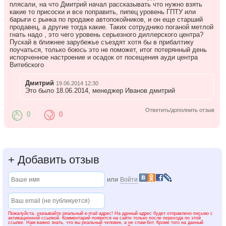
официальным партнером ФК Зенит, а официальным
плясали, на что Дмитрий начал рассказывать что нужно взять
автомобилем футбольного клуба – Audi.
какие то присоски и все поправить, пипец уровень ГПТУ или
барыги с рынка по продаже автопокойников, и он еще старший
продавец, а другие тогда какие. Таких сотруднико поганой метлой
Историю успеха Ауди Центра Витебский мы пишем совместно с
гнать надо , это чего уровень серьезного диллерского центра?
Вами, ведь самые главные ценности нашего дилерского центра
Пускай в ближнее зарубежье съездят хотя бы в прибалтику
– это в первую очередь клиенты и профессиональные
поучаться, только боюсь это не поможет, итог потерянный день
сотрудники.
испорченное настроение и осадок от посещения ауди центра
Витебского
Мы гордимся, что Вы выбрали Ауди Центр Витебский, в качестве
надежного друга и помощника в мире Audi. Мы всегда рады
Дмитрий
видеть Вас в нашем автоцентре!
19.06.2014 12:30
Это было 18.06.2014, менеджер Иванов дмитрий
Ответить/дополнить отзыв
0
0
+
Добавить отзыв
или
Войти
Пожалуйста, указывайте реальный e-mail адрес! На данный адрес будет отправлено письмо с
активационной ссылкой. Комментарий появится на сайте только после перехода по этой
ссылке. Нам важно знать, что вы реальный человек, а не спам-бот. Кроме того на данный