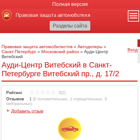
Полная версия
Правовая защита автолюбителя
Правовая защита автомобилистов
»
Автодилеры
»
Вход
Санкт-Петербург
»
Московский район
»
Ауди-Центр
Витебский
Ауди-Центр Витебский в Санкт-
Петербурге Витебский пр., д. 17/2
Рейтинг
0(2)
Отзывов
1
(
0 положительных
,
1 отрицательных
,
0
нейтральных
)
+
Добавить отзыв