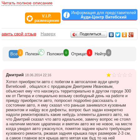
идеальном автомобиле.
Читать полное описание
За годы работы Ауди Центр Витебский стал не только одним из
Информация для представителей
V.I.P.
лучших дилерских центров Северо-Запада, согласно
Ауди-Центр Витебский
размещение
исследованию качества обслуживания клиентов, проводимого
Ауди Россия, но и самым клиентоориентированным автоцентром
С-Петербурга.
Отзывы
бавить свой отзыв
Наверх
Поделиться…
Наши сотрудники прошли специальное обучение и
сертификацию в ходе специальных тренингов в Некарсулме,
Боксберге и Штутгарте в Германии - AUDI AG Global Training, а
1
0
1
0
Все
Полезн
Положит
Отрицат
Нейтр
также в Академии Audi. Российское представительство Audi
отметило качество работы сервисной службы Ауди Центра
Витебский. По результатам соревнования Audi Top Service Award
2009, которое проводила компания Ауди Россия, Ауди Центр
Дмитрий
18.06.2014 22:16
Витебский стал победителем в номинации – «Лучший результат
Хотел приобрести авто с побегом в автосалоне ауди центр
по «Тесту мастерских» в 2009 году» В борьбе за звание лучших
Витебский , общался с продавцом Дмитрием Ивановым,
специалистов сервисного обслуживания участвовали дилерские
объяснил ему что нахожусь территориально в другом городе 300
центры марки Audi со всей России.
км от Питера и специально возьму свободный день на работе и
приеду приобрести авто, попросил подробно рассказать о
Ауди Центр Витебский – прогрессивный автоцентр. Мы
состоянии авто, я ему сказал что раньше занимался кузовным
участвуем в спортивной и светской жизни нашего с вами города
ремонтом и найду все дефекты, вопрос был задан конкретно
– Санкт-Петербурга. За время работы мы создали клуб
надоли ремонтировать какие нибудь элементы данного авто, на
«Звездный тест-драйв» - участники, которого, известные и
что Дмитрий сказал что авто идеальное, замечу вопрос не стоял
знаменитые деятели спорта, искусства, эстрады проводят
а наличии мелких царапинах и вмятин авто же не новое, на месте
длительный тест-драйв на новинках модельного ряда Audi.
когда увидел авто ужаснулся, помятое заднее крыло требующее
Поддерживая традиции бренда Audi,а именно активное участие
кузовного ремонта, ржавая задняя крышка паук размером 2-3 см,
и поддержка спорта, Ауди Центр Витебский в 2010 стал
а самое главное вся крыша авто мятая как буд то на ней