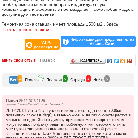
необходимости можно подобрать индивидуальную
комплектацию и оформить в производство. Также любая модель
доступна для тест-драйва.
Ремонтная зона станции имеет площадь 1500 м2 . Здесь
размещены 2 покрасочные камеры, 2 мойки – автоматическая и
Читать полное описание
бесконтактная, 14 подъёмников, стенд регулировки углов
установки колёс, зона приёмки с диагностической линией,
Информация для представителей
V.I.P.
участок шиномонтажных работ.
Аксель-Сити
размещение
Особо нужно отметить малярно-кузовной цех, где работает 2
современных стапеля восстановления геометрии кузова „Car-
Отзывы
бавить свой отзыв
Наверх
Поделиться…
Bench”, 2 покрасочно-сушильные камеры «Sima», а также
участок на подготовки к окраске на 4 рабочие места.
Все участки СТО оснащены самым современным
1
0
1
0
Все
Полезн
Положит
Отрицат
Нейтр
оборудованием. Это позволяет производить любой ремонт
соблюдая высокие требования немецкого производителя по
качеству и срокам услуг.
Павел
29.12.2013 21:39
Стал доброй традицией девиз салона: „Думая о Вас, предлагаем
Филиал: Санкт-Петербург, ул. Якорная, 5
лучшее”. Здесь для посетителей центра создана уютная
28.12.2013. Авто был куплен в июле этого года после 7000км
атмосфера и комфортные условия. Специалисты центра
появились глюки в dsg6, а именно жмешь на газ обороты растут а
постоянно повышают свою профессиональную квалификацию в
машина не едет. Звоню дилеру приезжаю мне говорят что мол
учебном специализированном центре в Москве в Академии
могут только по факту решить проблему. Я им говорю что типа
Volkswagen.
мне нужно специально выжидать когда в очередной раз ее
зглючит и звонить Вам? Мне говорят что нет, если хотите мы ее
Салон обеспечивает бесперебойным сервисом всех