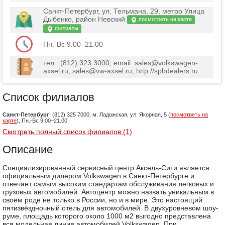
Санкт-Петербург, ул. Тельмана, 29, метро Улица
Дыбенко, район Невский
посмотреть на карте
филиалы
Пн.-Вс 9.00–21.00
тел.: (812) 323 3000, email: sales@volkswagen-
axsel.ru, sales@vw-axsel.ru, http://spbdealers.ru
Список филиалов
Санкт-Петербург
, (812) 325 7000, м. Ладожская, ул. Якорная, 5 (
посмотреть на
карте
), Пн.-Вс 9.00–21.00
Смотреть полный список филиалов (1)
Описание
Специализированный сервисный центр Аксель-Сити является
официальным дилером Volkswagen в Санкт-Петербурге и
отвечает самым высоким стандартам обслуживания легковых и
грузовых автомобилей. Автоцентр можно назвать уникальным в
своём роде не только в России, но и в мире. Это настоящий
пятизвёздночный отель для автомобилей. В двухуровневом шоу-
руме, площадь которого около 1000 м2 выгодно представлена
вся модельная линия автомобилей Volkswagen. При