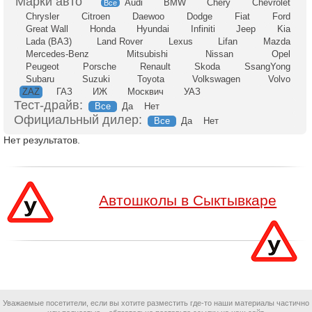
Audi
BMW
Chery
Chevrolet
Все
Chrysler
Citroen
Daewoo
Dodge
Fiat
Ford
Great Wall
Honda
Hyundai
Infiniti
Jeep
Kia
Lada (ВАЗ)
Land Rover
Lexus
Lifan
Mazda
Mercedes-Benz
Mitsubishi
Nissan
Opel
Peugeot
Porsche
Renault
Skoda
SsangYong
Subaru
Suzuki
Toyota
Volkswagen
Volvo
ZAZ
ГАЗ
ИЖ
Москвич
УАЗ
Тест-драйв:
Все
Да
Нет
Официальный дилер:
Все
Да
Нет
Нет результатов.
Автошколы в Сыктывкаре
Уважаемые посетители, если вы хотите разместить где-то наши материалы частично