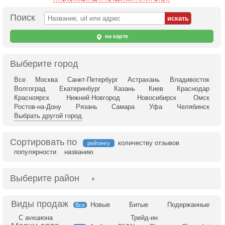
Поиск
на карте
Выберите город
Все
Москва
Санкт-Петербург
Астрахань
Владивосток
Волгоград
Екатеринбург
Казань
Киев
Краснодар
Красноярск
Нижний Новгород
Новосибирск
Омск
Ростов-на-Дону
Рязань
Самара
Уфа
Челябинск
Выбрать другой город
Сортировать по
количеству отзывов
рейтингу
популярности
названию
Выберите район
Новые
Битые
Подержанные
Все
С аукциона
Трейд-ин