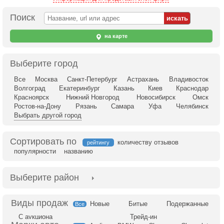
Поиск
на карте
Выберите город
Все
Москва
Санкт-Петербург
Астрахань
Владивосток
Волгоград
Екатеринбург
Казань
Киев
Краснодар
Красноярск
Нижний Новгород
Новосибирск
Омск
Ростов-на-Дону
Рязань
Самара
Уфа
Челябинск
Выбрать другой город
Сортировать по
количеству отзывов
рейтингу
популярности
названию
Выберите район
Новые
Битые
Подержанные
Все
С аукциона
Трейд-ин