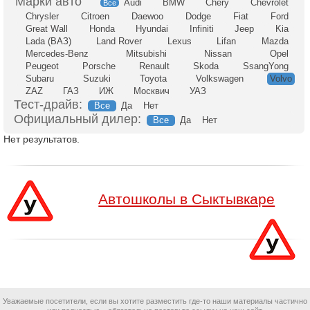
Audi
BMW
Chery
Chevrolet
Все
Chrysler
Citroen
Daewoo
Dodge
Fiat
Ford
Great Wall
Honda
Hyundai
Infiniti
Jeep
Kia
Lada (ВАЗ)
Land Rover
Lexus
Lifan
Mazda
Mercedes-Benz
Mitsubishi
Nissan
Opel
Peugeot
Porsche
Renault
Skoda
SsangYong
Subaru
Suzuki
Toyota
Volkswagen
Volvo
ZAZ
ГАЗ
ИЖ
Москвич
УАЗ
Тест-драйв:
Все
Да
Нет
Официальный дилер:
Все
Да
Нет
Нет результатов.
Автошколы в Сыктывкаре
Уважаемые посетители, если вы хотите разместить где-то наши материалы частично