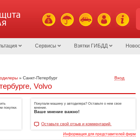
ащита
ля
льтация
Сервисы
Взятки ГИБДД
Новос
тодилеры
»
Санкт-Петербург
Вход
ербурге, Volvo
пить
Покупали машину у автодилера? Оставьте о нем свое
м покупки.
мнение.
Ваше мнение важно!
Оставьте свой отзыв и комментарий.
Информация для представителей фирм