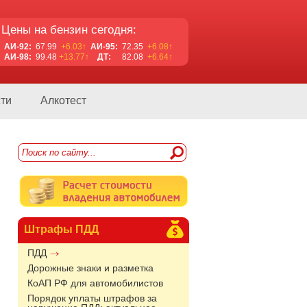
Цены на бензин сегодня:
АИ-92:
67.99
+6.03↑
АИ-95:
72.35
+6.08↑
АИ-98:
99.48
+13.77↑
ДТ:
82.08
+6.64↑
ти
Алкотест
Штрафы ПДД
ПДД
Дорожные знаки и разметка
КоАП РФ для автомобилистов
Порядок уплаты штрафов за