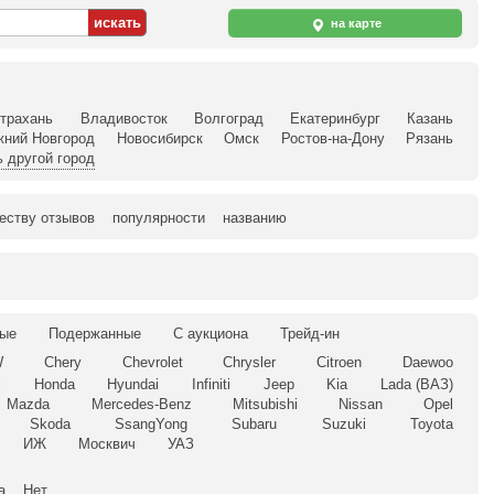
на карте
трахань
Владивосток
Волгоград
Екатеринбург
Казань
жний Новгород
Новосибирск
Омск
Ростов-на-Дону
Рязань
 другой город
еству отзывов
популярности
названию
ые
Подержанные
С аукциона
Трейд-ин
W
Chery
Chevrolet
Chrysler
Citroen
Daewoo
l
Honda
Hyundai
Infiniti
Jeep
Kia
Lada (ВАЗ)
Mazda
Mercedes-Benz
Mitsubishi
Nissan
Opel
Skoda
SsangYong
Subaru
Suzuki
Toyota
ИЖ
Москвич
УАЗ
а
Нет