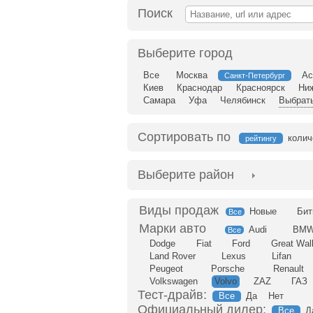
Поиск
Выберите город
Все
Москва
Ас
Санкт-Петербург
Киев
Краснодар
Красноярск
Ни
Самара
Уфа
Челябинск
Выбрать
Сортировать по
колич
рейтингу
Выберите район
Новые
Бит
Все
Audi
BM
Все
Dodge
Fiat
Ford
Great Wal
Land Rover
Lexus
Lifan
Peugeot
Porsche
Renault
Volkswagen
Volvo
ZAZ
ГАЗ
Тест-драйв:
Все
Да
Нет
Официальный дилер:
Все
Д