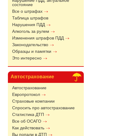
нарушение ПДД: актуальное
состояние
Все о штрафах
Таблица штрафов
Нарушения ПДД
Алкоголь за рулем
Изменения штрафов ПДД
Законодательство
Образцы и памятки
Это интересно
Автострахование
Автострахование
Европротокол
Страховые компании
Спросить про автострахование
Статистика ДТП
Все об ОСАГО
Как действовать
Вы попали в ДТП