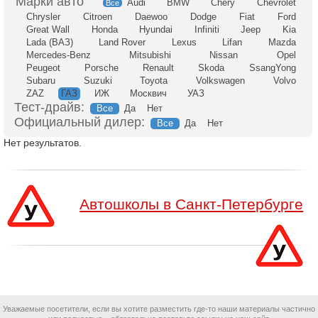
Audi
BMW
Chery
Chevrolet
Все
Chrysler
Citroen
Daewoo
Dodge
Fiat
Ford
Great Wall
Honda
Hyundai
Infiniti
Jeep
Kia
Lada (ВАЗ)
Land Rover
Lexus
Lifan
Mazda
Mercedes-Benz
Mitsubishi
Nissan
Opel
Peugeot
Porsche
Renault
Skoda
SsangYong
Subaru
Suzuki
Toyota
Volkswagen
Volvo
ZAZ
ГАЗ
ИЖ
Москвич
УАЗ
Тест-драйв:
Все
Да
Нет
Официальный дилер:
Все
Да
Нет
Нет результатов.
Автошколы в Санкт-Петербурге
Уважаемые посетители, если вы хотите разместить где-то наши материалы частично