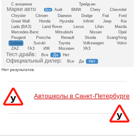
С аукциона
Трейд-ин
Audi
BMW
Chery
Chevrolet
Все
Chrysler
Citroen
Daewoo
Dodge
Fiat
Ford
Great Wall
Honda
Hyundai
Infiniti
Jeep
Kia
Lada (ВАЗ)
Land Rover
Lexus
Lifan
Mazda
Mercedes-Benz
Mitsubishi
Nissan
Opel
Peugeot
Porsche
Renault
Skoda
SsangYong
Subaru
Suzuki
Toyota
Volkswagen
Volvo
ZAZ
ГАЗ
ИЖ
Москвич
УАЗ
Тест-драйв:
Все
Да
Нет
Официальный дилер:
Все
Да
Нет
Нет результатов.
Автошколы в Санкт-Петербурге