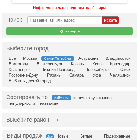
Информация для представителей фирм
Поиск
на карте
Выберите город
Все
Москва
Астрахань
Владивосток
Санкт-Петербург
Волгоград
Екатеринбург
Казань
Киев
Краснодар
Красноярск
Нижний Новгород
Новосибирск
Омск
Ростов-на-Дону
Рязань
Самара
Уфа
Челябинск
Выбрать другой город
Сортировать по
количеству отзывов
рейтингу
популярности
названию
Выберите район
Новые
Битые
Подержанные
Все