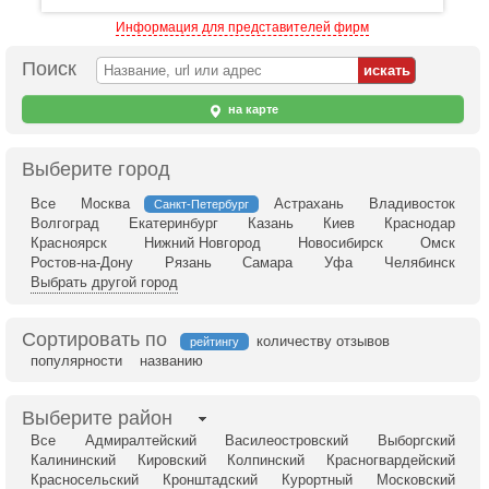
Информация для представителей фирм
Поиск
на карте
Выберите город
Все
Москва
Астрахань
Владивосток
Санкт-Петербург
Волгоград
Екатеринбург
Казань
Киев
Краснодар
Красноярск
Нижний Новгород
Новосибирск
Омск
Ростов-на-Дону
Рязань
Самара
Уфа
Челябинск
Выбрать другой город
Сортировать по
количеству отзывов
рейтингу
популярности
названию
Выберите район
Все
Адмиралтейский
Василеостровский
Выборгский
Калининский
Кировский
Колпинский
Красногвардейский
Красносельский
Кронштадский
Курортный
Московский