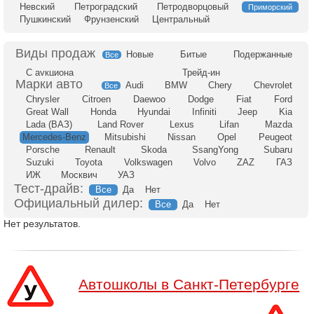
Невский
Петроградский
Петродворцовый
Приморский
Пушкинский
Фрунзенский
Центральный
Новые
Битые
Подержанные
Все
С аукциона
Трейд-ин
Audi
BMW
Chery
Chevrolet
Все
Chrysler
Citroen
Daewoo
Dodge
Fiat
Ford
Great Wall
Honda
Hyundai
Infiniti
Jeep
Kia
Lada (ВАЗ)
Land Rover
Lexus
Lifan
Mazda
Mercedes-Benz
Mitsubishi
Nissan
Opel
Peugeot
Porsche
Renault
Skoda
SsangYong
Subaru
Suzuki
Toyota
Volkswagen
Volvo
ZAZ
ГАЗ
ИЖ
Москвич
УАЗ
Тест-драйв:
Все
Да
Нет
Официальный дилер:
Все
Да
Нет
Нет результатов.
Автошколы в Санкт-Петербурге