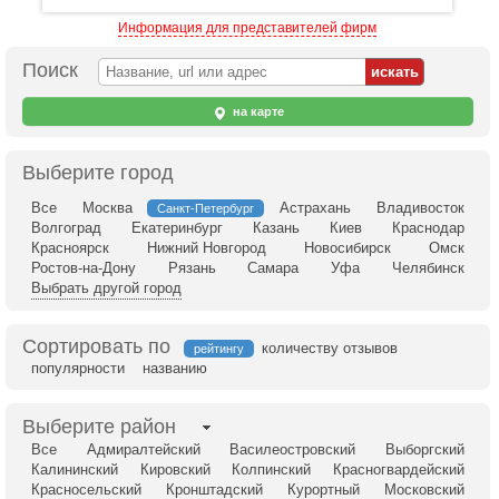
Информация для представителей фирм
Поиск
на карте
Выберите город
Все
Москва
Астрахань
Владивосток
Санкт-Петербург
Волгоград
Екатеринбург
Казань
Киев
Краснодар
Красноярск
Нижний Новгород
Новосибирск
Омск
Ростов-на-Дону
Рязань
Самара
Уфа
Челябинск
Выбрать другой город
Сортировать по
количеству отзывов
рейтингу
популярности
названию
Выберите район
Все
Адмиралтейский
Василеостровский
Выборгский
Калининский
Кировский
Колпинский
Красногвардейский
Красносельский
Кронштадский
Курортный
Московский