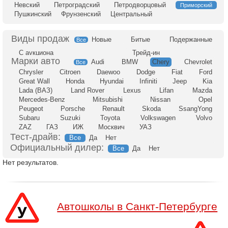
Невский
Петроградский
Петродворцовый
Приморский
Пушкинский
Фрунзенский
Центральный
Новые
Битые
Подержанные
Все
С аукциона
Трейд-ин
Audi
BMW
Chery
Chevrolet
Все
Chrysler
Citroen
Daewoo
Dodge
Fiat
Ford
Great Wall
Honda
Hyundai
Infiniti
Jeep
Kia
Lada (ВАЗ)
Land Rover
Lexus
Lifan
Mazda
Mercedes-Benz
Mitsubishi
Nissan
Opel
Peugeot
Porsche
Renault
Skoda
SsangYong
Subaru
Suzuki
Toyota
Volkswagen
Volvo
ZAZ
ГАЗ
ИЖ
Москвич
УАЗ
Тест-драйв:
Все
Да
Нет
Официальный дилер:
Все
Да
Нет
Нет результатов.
Автошколы в Санкт-Петербурге