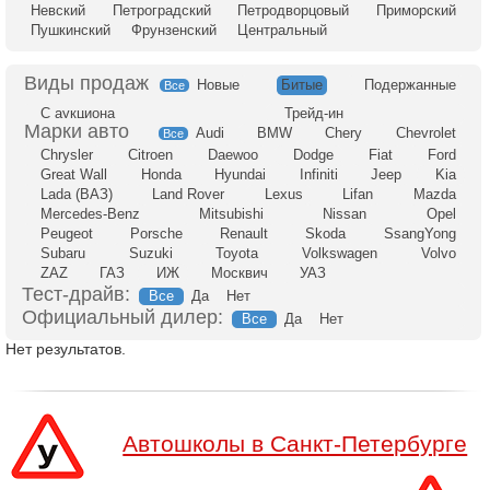
Невский
Петроградский
Петродворцовый
Приморский
Пушкинский
Фрунзенский
Центральный
Новые
Битые
Подержанные
Все
С аукциона
Трейд-ин
Audi
BMW
Chery
Chevrolet
Все
Chrysler
Citroen
Daewoo
Dodge
Fiat
Ford
Great Wall
Honda
Hyundai
Infiniti
Jeep
Kia
Lada (ВАЗ)
Land Rover
Lexus
Lifan
Mazda
Mercedes-Benz
Mitsubishi
Nissan
Opel
Peugeot
Porsche
Renault
Skoda
SsangYong
Subaru
Suzuki
Toyota
Volkswagen
Volvo
ZAZ
ГАЗ
ИЖ
Москвич
УАЗ
Тест-драйв:
Все
Да
Нет
Официальный дилер:
Все
Да
Нет
Нет результатов.
Автошколы в Санкт-Петербурге