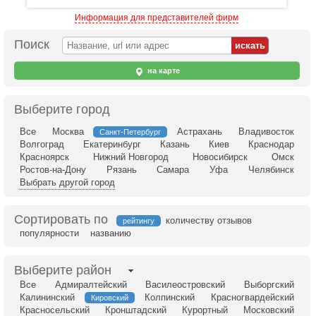
Информация для представителей фирм
Поиск
на карте
Выберите город
Все
Москва
Астрахань
Владивосток
Санкт-Петербург
Волгоград
Екатеринбург
Казань
Киев
Краснодар
Красноярск
Нижний Новгород
Новосибирск
Омск
Ростов-на-Дону
Рязань
Самара
Уфа
Челябинск
Выбрать другой город
Сортировать по
количеству отзывов
рейтингу
популярности
названию
Выберите район
Все
Адмиралтейский
Василеостровский
Выборгский
Калининский
Колпинский
Красногвардейский
Кировский
Красносельский
Кронштадский
Курортный
Московский