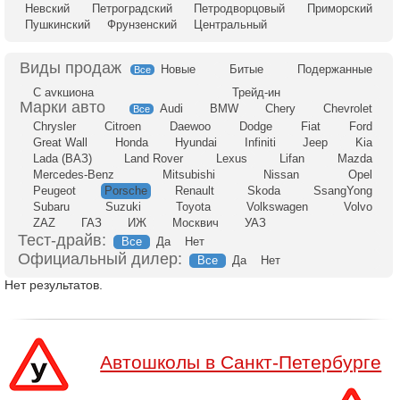
Невский
Петроградский
Петродворцовый
Приморский
Пушкинский
Фрунзенский
Центральный
Новые
Битые
Подержанные
Все
С аукциона
Трейд-ин
Audi
BMW
Chery
Chevrolet
Все
Chrysler
Citroen
Daewoo
Dodge
Fiat
Ford
Great Wall
Honda
Hyundai
Infiniti
Jeep
Kia
Lada (ВАЗ)
Land Rover
Lexus
Lifan
Mazda
Mercedes-Benz
Mitsubishi
Nissan
Opel
Peugeot
Porsche
Renault
Skoda
SsangYong
Subaru
Suzuki
Toyota
Volkswagen
Volvo
ZAZ
ГАЗ
ИЖ
Москвич
УАЗ
Тест-драйв:
Все
Да
Нет
Официальный дилер:
Все
Да
Нет
Нет результатов.
Автошколы в Санкт-Петербурге