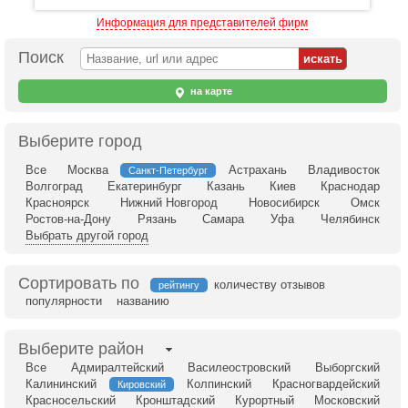
Информация для представителей фирм
Поиск
на карте
Выберите город
Все
Москва
Астрахань
Владивосток
Санкт-Петербург
Волгоград
Екатеринбург
Казань
Киев
Краснодар
Красноярск
Нижний Новгород
Новосибирск
Омск
Ростов-на-Дону
Рязань
Самара
Уфа
Челябинск
Выбрать другой город
Сортировать по
количеству отзывов
рейтингу
популярности
названию
Выберите район
Все
Адмиралтейский
Василеостровский
Выборгский
Калининский
Колпинский
Красногвардейский
Кировский
Красносельский
Кронштадский
Курортный
Московский