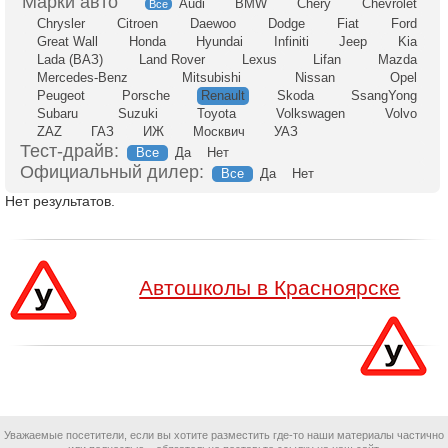
Audi
BMW
Chery
Chevrolet
Все
Chrysler
Citroen
Daewoo
Dodge
Fiat
Ford
Great Wall
Honda
Hyundai
Infiniti
Jeep
Kia
Lada (ВАЗ)
Land Rover
Lexus
Lifan
Mazda
Mercedes-Benz
Mitsubishi
Nissan
Opel
Peugeot
Porsche
Renault
Skoda
SsangYong
Subaru
Suzuki
Toyota
Volkswagen
Volvo
ZAZ
ГАЗ
ИЖ
Москвич
УАЗ
Тест-драйв:
Все
Да
Нет
Официальный дилер:
Все
Да
Нет
Нет результатов.
Автошколы в Красноярске
Уважаемые посетители, если вы хотите разместить где-то наши материалы частично