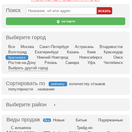
Поиск
на карте
Выберите город
Все
Москва
Санкт-Петербург
Астрахань
Владивосток
Волгоград
Екатеринбург
Казань
Киев
Краснодар
Нижний Новгород
Новосибирск
Омск
Красноярск
Ростов-на-Дону
Рязань
Самара
Уфа
Челябинск
Выбрать другой город
Сортировать по
количеству отзывов
рейтингу
популярности
названию
Выберите район
Новые
Битые
Подержанные
Все
С аукциона
Трейд-ин