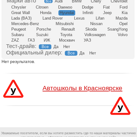
Audi
BMW
Chery
Chevrolet
Все
Chrysler
Citroen
Daewoo
Dodge
Fiat
Ford
Great Wall
Honda
Hyundai
Infiniti
Jeep
Kia
Lada (ВАЗ)
Land Rover
Lexus
Lifan
Mazda
Mercedes-Benz
Mitsubishi
Nissan
Opel
Peugeot
Porsche
Renault
Skoda
SsangYong
Subaru
Suzuki
Toyota
Volkswagen
Volvo
ZAZ
ГАЗ
ИЖ
Москвич
УАЗ
Тест-драйв:
Все
Да
Нет
Официальный дилер:
Все
Да
Нет
Нет результатов.
Автошколы в Красноярске
Уважаемые посетители, если вы хотите разместить где-то наши материалы частично