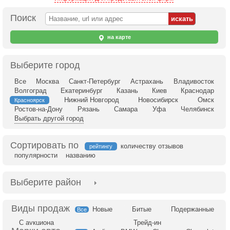
Поиск
на карте
Выберите город
Все
Москва
Санкт-Петербург
Астрахань
Владивосток
Волгоград
Екатеринбург
Казань
Киев
Краснодар
Нижний Новгород
Новосибирск
Омск
Красноярск
Ростов-на-Дону
Рязань
Самара
Уфа
Челябинск
Выбрать другой город
Сортировать по
количеству отзывов
рейтингу
популярности
названию
Выберите район
Новые
Битые
Подержанные
Все
С аукциона
Трейд-ин