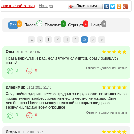
Отзывы
бавить свой отзыв
Наверх
Поделиться…
43
30
4
9
Все
Полезн
Положит
Отрицат
Нейтр
«
‹
1
2
3
4
5
›
»
Олег
01.11.2010 21:57
Права вернули! Я рад, если что-то случится, сразу обращусь
опять!
Ответить/дополнить отзыв
0
0
Владимир
01.11.2010 21:40
Хочу поблагодарить всех сотрудников и руководство компании за
проявленный профессионализм если честно не ожидал,был
лишён прав.Получил массу полезной информации,права
вернули.Спасибо всем огромное.
Ответить/дополнить отзыв
0
0
Игорь
01.11.2010 18:27