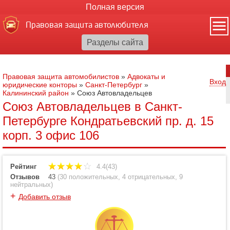
Полная версия
Правовая защита автолюбителя
Правовая защита автомобилистов
»
Адвокаты и
Вход
юридические конторы
»
Санкт-Петербург
»
Калининский район
»
Союз Автовладельцев
Союз Автовладельцев в Санкт-
Петербурге Кондратьевский пр. д. 15
корп. 3 офис 106
Рейтинг
4.4(43)
Отзывов
43
(
30 положительных
,
4 отрицательных
,
9
нейтральных
)
+
Добавить отзыв