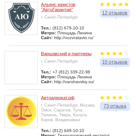
Альянс юристов
"АвтоГарантия"
12 отзывов
г. Санкт-Петербург
Тел.:
(812) 679-10-10
Метро:
Площадь Ленина
Сайт:
http://vozvratavto.ru/
Варшавский и партнеры
г. Санкт-Петербург
10 отзывов
Тел.:
+7 (812) 339-22-98
Метро:
Площадь Ленина
Сайт:
http://varshavskiy.su/
Автоадвокат.рф
г. Санкт-Петербург, Москва,
73 отзыва
Омск, Саратов, Тула,
Тюмень, Тверь, Калуга,
Киров, Владикавказ
Тел.:
(812) 649-10-10
Метро:
Технологический институт