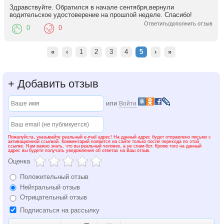
Здравствуйте. Обратился в начале сентября,вернули
водительское удостоверение на прошлой неделе. Спасибо!
Ответить/дополнить отзыв
0
0
«
‹
1
2
3
4
5
›
»
+
Добавить отзыв
или
Войти
Пожалуйста, указывайте реальный e-mail адрес! На данный адрес будет отправлено письмо с
активационной ссылкой. Комментарий появится на сайте только после перехода по этой
ссылке. Нам важно знать, что вы реальный человек, а не спам-бот. Кроме того на данный
адрес вы будете получать уведомления об ответах на Ваш отзыв.
Оценка
Положительный отзыв
Нейтральный отзыв
Отрицательный отзыв
Подписаться на рассылку