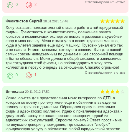
Ответить/дополнить отзыв
0
2
Феоктистов Сергей
28.01.2013 17:46
Хочу оставить положительный отзыв о работе этой юридической
фирмы. Грамотность и компетентность, слаженная работа
юристов и независимых экспертов помогли разрешить судебный
спор в мою пользу. Меня столкнула в кювет грузовая машина,
куда я улетел зацепив еще одну машину. Грузовик уехал его так
и не нашли. Ремонт машины, которую я зацепил был для нашей
семьи совсем неподъемным по деньгам и без сторонней помощи
я бы не обошелся. Моим делом в общей сложности занимались
три сотрудника этой фирмы, но поблагодарить я хочу весь
коллектив в первую очередь за отношение. Спасибо огромное!
Ответить/дополнить отзыв
0
1
Вячеслав
20.11.2012 17:52
Искал юриста для представления моих интересов по ДТП, в
котором ко всему прочему меня еще и обвиняли в выезде на
полосу встречного движения. Обращался сразу в несколько
фирм и адвокатских коллегий. Идею с привлечением адвоката к
делу отмёл сразу же после первого посещения одной из
адвокатских консультаций. Спросите почему? Ответ прост - мне
не внушало доверия учреждение, где оказывают "любую"
юридическую услугу в абсолютно любой юридической отрасли.