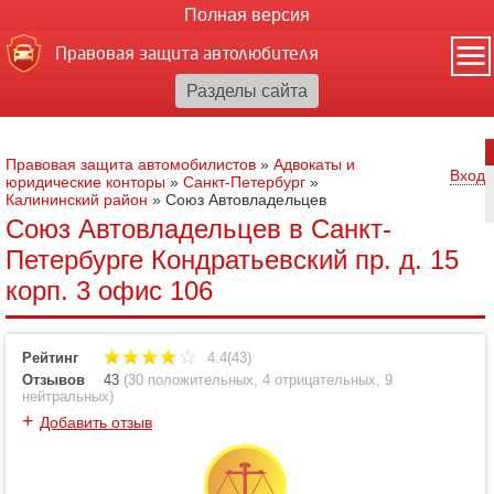
Полная версия
Правовая защита автолюбителя
Правовая защита автомобилистов
»
Адвокаты и
Вход
юридические конторы
»
Санкт-Петербург
»
Калининский район
»
Союз Автовладельцев
Союз Автовладельцев в Санкт-
Петербурге Кондратьевский пр. д. 15
корп. 3 офис 106
Рейтинг
4.4(43)
Отзывов
43
(
30 положительных
,
4 отрицательных
,
9
нейтральных
)
+
Добавить отзыв