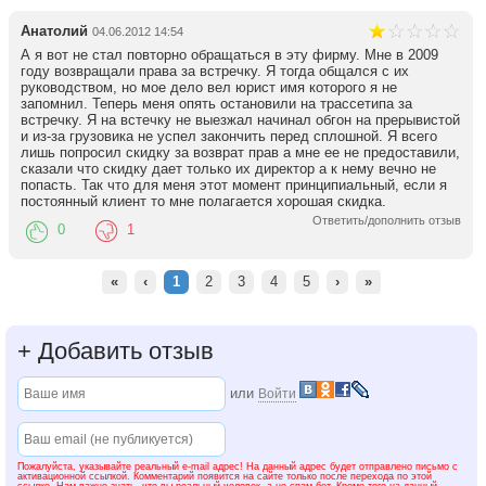
Анатолий
04.06.2012 14:54
А я вот не стал повторно обращаться в эту фирму. Мне в 2009
году возвращали права за встречку. Я тогда общался с их
руководством, но мое дело вел юрист имя которого я не
запомнил. Теперь меня опять остановили на трассетипа за
встречку. Я на встечку не выезжал начинал обгон на прерывистой
и из-за грузовика не успел закончить перед сплошной. Я всего
лишь попросил скидку за возврат прав а мне ее не предоставили,
сказали что скидку дает только их директор а к нему вечно не
попасть. Так что для меня этот момент принципиальный, если я
постоянный клиент то мне полагается хорошая скидка.
Ответить/дополнить отзыв
0
1
«
‹
1
2
3
4
5
›
»
+
Добавить отзыв
или
Войти
Пожалуйста, указывайте реальный e-mail адрес! На данный адрес будет отправлено письмо с
активационной ссылкой. Комментарий появится на сайте только после перехода по этой
ссылке. Нам важно знать, что вы реальный человек, а не спам-бот. Кроме того на данный