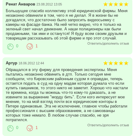
Ренат Анваров
23.08.2012 13:05
Большущее спасибо коллективу этой юридической фирмы. Меня
незаконно обвинили в том, чего я не делал. Я в жизни бы не
догадался, что достаточно было запросить видеосьемку с
камеры на фасаде банка. На ней четко видно, что я только на
зеленый свет начал движение. А наши полиционеры как были
продажными, так ими и останутся! Я буду всем своим друзьям и
товарищам рассказывать об этой фирме и про этот случай.
Ответить/дополнить отзыв
0
1
Артур
18.06.2012 12:44
Обращался в эту фирму для проведения экспертизы. Меня
пытались незаконно обвинить в дтп. Только сегодня мне
сообщили, что Кировским районным судом я оправдан, теперь
остается подать в суд на одну мадам которая думала что если
купить гаишников, то этого никто не заметит. Хорошо что настали
те времена, когда ты можешь что-то кому-то даказать, а не
извините за выражение "морду бить". Если кого интересует мое
мнение, то на мой взгляд почти все юридические конторы в
Питере одинаковые. Эта не исключение, главное чтобы работали
профессионаля с высшим образованием, а не самозванцы
которых тоже немало. В любом случае спасибо, не зря
потратился.
Ответить/дополнить отзыв
0
1