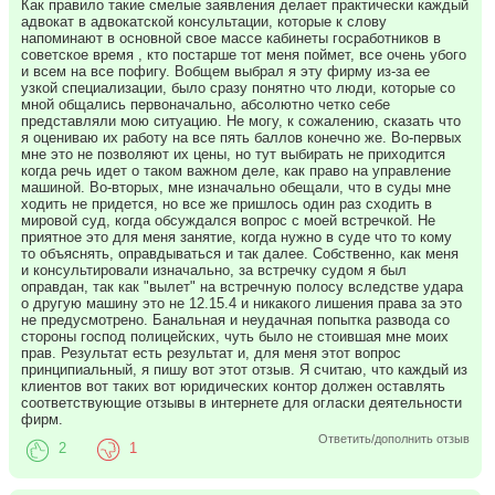
Как правило такие смелые заявления делает практически каждый
адвокат в адвокатской консультации, которые к слову
напоминают в основной свое массе кабинеты госработников в
советское время , кто постарше тот меня поймет, все очень убого
и всем на все пофигу. Вобщем выбрал я эту фирму из-за ее
узкой специализации, было сразу понятно что люди, которые со
мной общались первоначально, абсолютно четко себе
представляли мою ситуацию. Не могу, к сожалению, сказать что
я оцениваю их работу на все пять баллов конечно же. Во-первых
мне это не позволяют их цены, но тут выбирать не приходится
когда речь идет о таком важном деле, как право на управление
машиной. Во-вторых, мне изначально обещали, что в суды мне
ходить не придется, но все же пришлось один раз сходить в
мировой суд, когда обсуждался вопрос с моей встречкой. Не
приятное это для меня занятие, когда нужно в суде что то кому
то объяснять, оправдываться и так далее. Собственно, как меня
и консультировали изначально, за встречку судом я был
оправдан, так как "вылет" на встречную полосу вследстве удара
о другую машину это не 12.15.4 и никакого лишения права за это
не предусмотрено. Банальная и неудачная попытка развода со
стороны господ полицейских, чуть было не стоившая мне моих
прав. Результат есть результат и, для меня этот вопрос
принципиальный, я пишу вот этот отзыв. Я считаю, что каждый из
клиентов вот таких вот юридических контор должен оставлять
соответствующие отзывы в интернете для огласки деятельности
фирм.
Ответить/дополнить отзыв
2
1