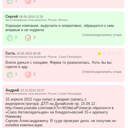
1
2
Сергей
06.06.2016 12:30
Местоположение пользователя: Россия, Москва
Хорошая компания, выручили и оперативно, обращался к ним
впервые и не подвели
Ответить/дополнить отзыв
0
2
Гость
16.05.2016 00:36
Местоположение пользователя: Россия, Санкт-Петербург
Взяли деньги с концами. Фирма то развалилась. Хоть бы вы
горели в аду.
Ответить/дополнить отзыв
1
2
Андрей
13.10.2014 16:07
Местоположение пользователя: Россия, Санкт-Петербург
15 апреля 2012 года попал в аварию (запись с
видеорегистратора: ДТП на Дунайском пр. 15.04.12 :
http://www.youtube.com/watch?v=WJdeLwFUwwc)и обратился в
«Союз Автовладельцев» на Кондратьевский 15 к адвокату
Новикову
Сергею Александровичу. В суде проиграл дело, не получив ни
копейки компенсации.