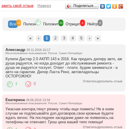
Отзывы
бавить свой отзыв
Наверх
Поделиться…
43
30
4
9
Все
Полезн
Положит
Отрицат
Нейтр
«
‹
1
2
3
4
5
›
»
Александр
29.11.2016 10:17
Местоположение пользователя: Россия, Санкт-Петербург
Купили Дастер 2.0 АКПП 143 в 2016. Как продать дилеру авто, аж
душа радуется, но когда доходит до обслуживания ремонта -
душа не радуется тоскует. Ответ - плати, будем заниматься - а
авто на гарантии. Дилер Лахта Рено, автовладельцы
ОСТОРОЖНО!
Ответить/дополнить отзыв
1
0
Екатерина
28.06.2016 13:34
Местоположение пользователя: Россия, Санкт-Петербург
Ужасная контора,тянут рязину чтобы еще поиметь! Не в коем
случаи не подписывайте доп.договоров,свои кровные будете
ждать вечно. На последнее заседание даже не появились,на
телефоны не отвечают. Грош цена вашей типо помощи!
Ответить/дополнить отзыв