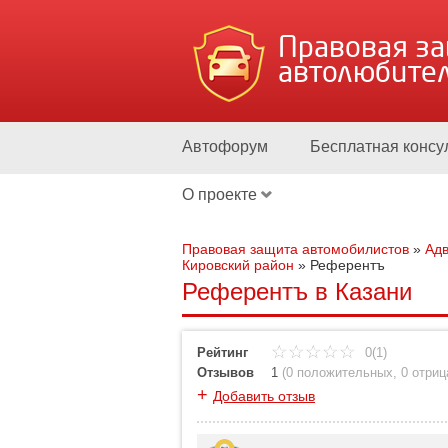
Правовая з
автолюбите
Автофорум
Бесплатная консу
О проекте
Правовая защита автомобилистов
»
Адв
Кировский район
»
Референтъ
Референтъ в Казани
Рейтинг
0(1)
Отзывов
1
(
0 положительных
,
0 отри
+
Добавить отзыв