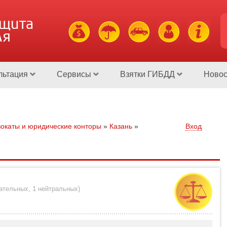
ащита
ля
льтация
Сервисы
Взятки ГИБДД
Новос
окаты и юридические конторы
»
Казань
»
Вход
цательных
,
1 нейтральных
)