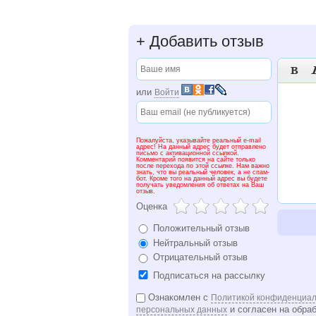
+
Добавить отзыв

или
Войти
Пожалуйста, указывайте реальный e-mail
адрес! На данный адрес будет отправлено
письмо с активационной ссылкой.
Комментарий появится на сайте только
после перехода по этой ссылке. Нам важно
знать, что вы реальный человек, а не спам-
бот. Кроме того на данный адрес вы будете
получать уведомления об ответах на Ваш
отзыв.
Оценка
Положительный отзыв
Нейтральный отзыв
Отрицательный отзыв
Подписаться на рассылку
Ознакомлен с
Политикой конфиденциал
и согласен на обра
персональных данных