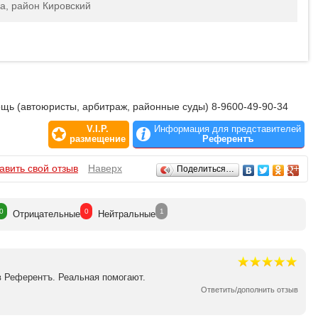
а, район Кировский
ь (автоюристы, арбитраж, районные суды) 8-9600-49-90-34
V.I.P.
Информация для представителей
размещение
Референтъ
авить свой отзыв
Наверх
Поделиться…
0
0
1
Отрицат
ельные
Нейтр
альные
в Референтъ. Реальная помогают.
Ответить/дополнить отзыв