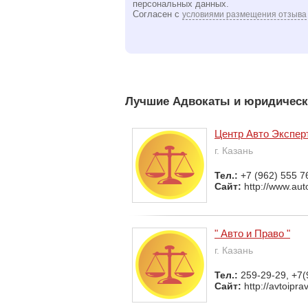
персональных данных.
Согласен с
условиями размещения отзыва
Лучшие Адвокаты и юридическ
Центр Авто Экспер
г. Казань
Тел.:
+7 (962) 555 7
Сайт:
http://www.aut
" Авто и Право "
г. Казань
Тел.:
259-29-29, +7(
Сайт:
http://avtoipra