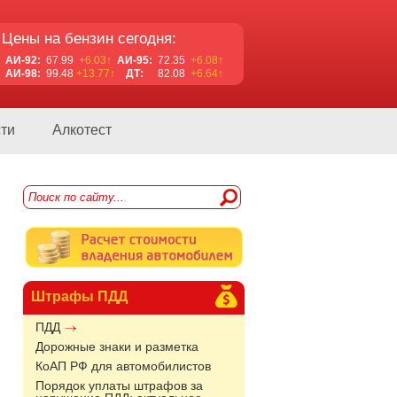
Цены на бензин сегодня:
АИ-92:
67.99
+6.03↑
АИ-95:
72.35
+6.08↑
АИ-98:
99.48
+13.77↑
ДТ:
82.08
+6.64↑
ти
Алкотест
Штрафы ПДД
ПДД
Дорожные знаки и разметка
КоАП РФ для автомобилистов
Порядок уплаты штрафов за