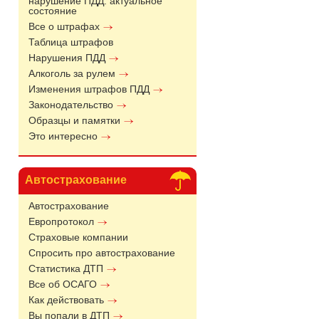
нарушение ПДД: актуальное
состояние
Все о штрафах
Таблица штрафов
Нарушения ПДД
Алкоголь за рулем
Изменения штрафов ПДД
Законодательство
Образцы и памятки
Это интересно
Автострахование
Автострахование
Европротокол
Страховые компании
Спросить про автострахование
Статистика ДТП
Все об ОСАГО
Как действовать
Вы попали в ДТП