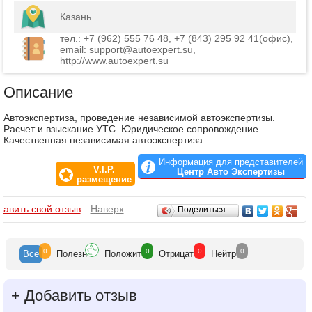
Казань
тел.: +7 (962) 555 76 48, +7 (843) 295 92 41(офис),
email: support@autoexpert.su,
http://www.autoexpert.su
Описание
Автоэкспертиза, проведение независимой автоэкспертизы.
Расчет и взыскание УТС. Юридическое сопровождение.
Качественная независимая автоэкспертиза.
Информация для представителей
V.I.P.
Центр Авто Экспертизы
размещение
Отзывы
бавить свой отзыв
Наверх
Поделиться…
0
0
0
0
Все
Полезн
Положит
Отрицат
Нейтр
+
Добавить отзыв