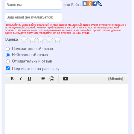
или
Войти
Пожалуйста, указывайте реальный e-mail адрес! На данный адрес будет отправлено письмо с
активационной ссылкой. Комментарий появится на сайте только после перехода по этой
ссылке. Нам важно знать, что вы реальный человек, а не спам-бот. Кроме того на данный
адрес вы будете получать уведомления об ответах на Ваш отзыв.
Оценка
Положительный отзыв
Нейтральный отзыв
Отрицательный отзыв
Подписаться на рассылку






[BBcode]