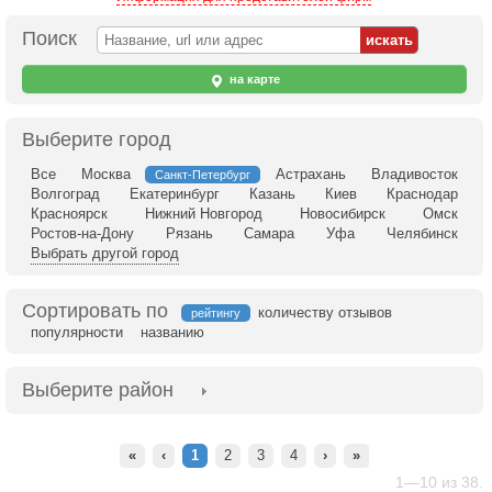
Поиск
на карте
Выберите город
Все
Москва
Астрахань
Владивосток
Санкт-Петербург
Волгоград
Екатеринбург
Казань
Киев
Краснодар
Красноярск
Нижний Новгород
Новосибирск
Омск
Ростов-на-Дону
Рязань
Самара
Уфа
Челябинск
Выбрать другой город
Сортировать по
количеству отзывов
рейтингу
популярности
названию
Выберите район
«
‹
1
2
3
4
›
»
1—10 из 38.