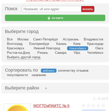
Поиск
на карте
Выберите город
Все
Москва
Санкт-Петербург
Астрахань
Владивосток
Волгоград
Екатеринбург
Казань
Киев
Краснодар
Красноярск
Нижний Новгород
Омск
Новосибирск
Ростов-на-Дону
Рязань
Самара
Уфа
Челябинск
Выбрать другой город
Сортировать по
количеству отзывов
рейтингу
популярности
названию
Выберите район
1—5 из 5.
МОГТОиРАМТС № 6