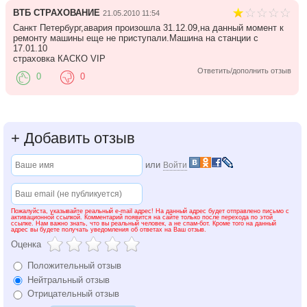
ВТБ СТРАХОВАНИЕ
21.05.2010 11:54
Санкт Петербург,авария произошла 31.12.09,на данный момент к
ремонту машины еще не приступали.Машина на станции с
17.01.10
страховка КАСКО VIP
Ответить/дополнить отзыв
0
0
+
Добавить отзыв
или
Войти
Пожалуйста, указывайте реальный e-mail адрес! На данный адрес будет отправлено письмо с
активационной ссылкой. Комментарий появится на сайте только после перехода по этой
ссылке. Нам важно знать, что вы реальный человек, а не спам-бот. Кроме того на данный
адрес вы будете получать уведомления об ответах на Ваш отзыв.
Оценка
Положительный отзыв
Нейтральный отзыв
Отрицательный отзыв