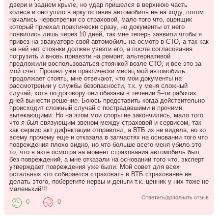
двери и заднем крыле, но удар пришелся в верхнюю часть
колеса и оно ушло в арку оставив автомобиль не на ходу, потом
начались нервотрепки со страховой, мало того что, оценщик
который приехал практически сразу, но документы от него
появились лишь через 10 дней, так мне теперь заявили чтобы я
привез на эвакуаторе свой автомобиль на осмотр в СТО, а так как
на ней нет стоянки должен увезти его, а после согласования
погрузить и вновь привезти на ремонт, альтернативой
предложили воспользоваться стоянкой возле СТО, и все это за
мой счет. Прошел уже практически месяц мой автомобиль
продолжает стоять, мне отвечают, что мои документы на
рассмотрении у службы безопасности, т.к. у меня сложный
случай, хотя по договору они обязаны в течении 5–ти рабочих
дней вынести решение. Боюсь представить когда действительно
происходит сложный случай с пострадавшими и прочими
вытекающими. Но на этом мои споры не закончились, мало того
что я был связующим звеном между страховой и сервисом, так
как сервис акт дифектации отправлял, а ВТБ их не видела, но ко
всему прочему еще и отказала в запчастях на основании того что
повреждения плохо видно, но что больше всего меня убило это
то, что в акте осмотра на момент страхования автомобиль был
без повреждений, а мне отказали на основании того что, эксперт
утверждает повреждения уже были. Мой совет для всех
остальных кто собирается страховать в ВТБ страхование не
делать этого, поберегите нервы и деньги т.к. ценник у них тоже не
маленький!!!
Ответить/дополнить отзыв
0
0