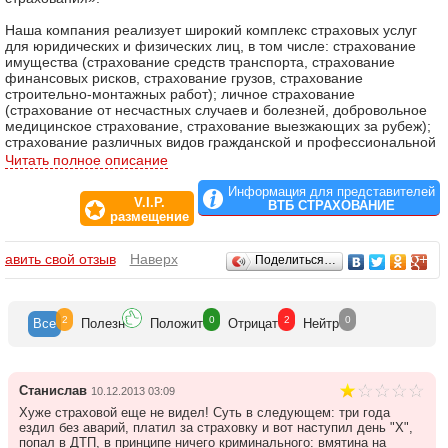
Наша компания реализует широкий комплекс страховых услуг
для юридических и физических лиц, в том числе: страхование
имущества (страхование средств транспорта, страхование
финансовых рисков, страхование грузов, страхование
строительно-монтажных работ); личное страхование
(страхование от несчастных случаев и болезней, добровольное
медицинское страхование, страхование выезжающих за рубеж);
страхование различных видов гражданской и профессиональной
ответственности, включая ОСАГО; а также другие виды
Читать полное описание
страхования, востребованные клиентами.
Информация для представителей
V.I.P.
Среди наших клиентов - предприятия оборонно-промышленного
ВТБ СТРАХОВАНИЕ
размещение
комплекса, водного и воздушного транспорта,
деревообрабатывающей, угольной, химической
промышленности, энергетического машиностроения,
Отзывы
бавить свой отзыв
Наверх
Поделиться…
строительства, сферы финансов, торговли, энергетики и др.
2
0
2
0
Все
Полезн
Положит
Отрицат
Нейтр
Станислав
10.12.2013 03:09
Хуже страховой еще не видел! Суть в следующем: три года
ездил без аварий, платил за страховку и вот наступил день "Х",
попал в ДТП, в принципе ничего криминального: вмятина на