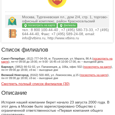
Москва, Тургеневская пл., дом 2/4, стр. 1, торгово-
офисный комплекс, район Красносельский
посмотреть на карте
филиалы
тел.: 8 800 100-44-40 , +7 (495) 580-73-33, +7 (495)
644-44-40, Факс: +7 (495) 589-24-08, email:
info@vtbins.ru, http://www.vtbins.ru
Список филиалов
Санкт-Петербург
, (812) 777-04-09, м. Пушкинская, ул. Марата, 86 А (
посмотреть на
карте
), пн-чт 09:00 до 19:00, пт 9:00 -16:45 сб 10:00-17:00, вс – выходной день
Барнаул
, (3852) 66-51-02, ул. Папанинцев, д. 106а, офис 502 (
посмотреть на карте
),
пн-пт 09:00 до 18:00, сб-вс – выходные дни
Великий Новгород
, (8162) 500-465, ул. Ломоносова, д.15 (
посмотреть на карте
),
пн-пт 09:00 до 18:00, сб-вс – выходные дни
Смотреть полный список филиалов (30)
Описание
История нашей компании берет начало 23 августа 2000 года. В
этот день в Москве было зарегистрировано Общество с
ограниченной ответственностью «Первая компания общего
страхования».