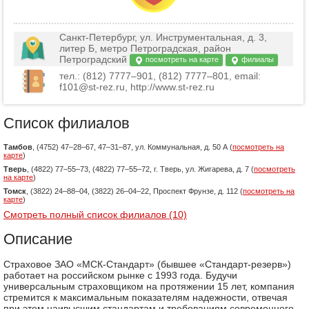
Санкт-Петербург, ул. Инструментальная, д. 3,
литер Б, метро Петроградская, район
Петроградский
посмотреть на карте
филиалы
тел.: (812) 7777–901, (812) 7777–801, email:
f101@st-rez.ru, http://www.st-rez.ru
Список филиалов
Тамбов
, (4752) 47–28–67, 47–31–87, ул. Коммунальная, д. 50 А (
посмотреть на
карте
)
Тверь
, (4822) 77–55–73, (4822) 77–55–72, г. Тверь, ул. Жигарева, д. 7 (
посмотреть
на карте
)
Томск
, (3822) 24–88–04, (3822) 26–04–22, Проспект Фрунзе, д. 112 (
посмотреть на
карте
)
Смотреть полный список филиалов (10)
Описание
Cтраховое ЗАО «МСК-Стандарт» (бывшее «Стандарт-резерв»)
работает на российском рынке с 1993 года. Будучи
универсальным страховщиком на протяжении 15 лет, компания
стремится к максимальным показателям надежности, отвечая
при этом наивысшим стандартам и требованиям современного