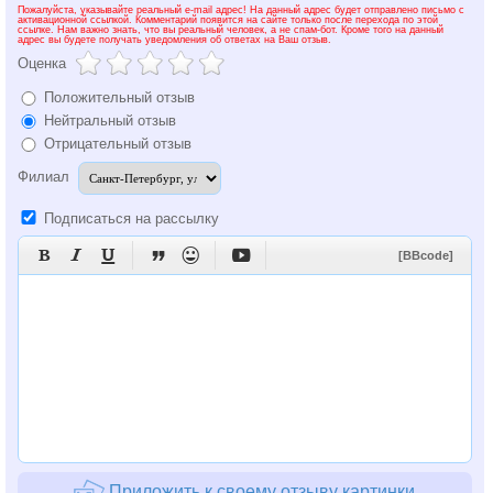
Пожалуйста, указывайте реальный e-mail адрес! На данный адрес будет отправлено письмо с
активационной ссылкой. Комментарий появится на сайте только после перехода по этой
ссылке. Нам важно знать, что вы реальный человек, а не спам-бот. Кроме того на данный
адрес вы будете получать уведомления об ответах на Ваш отзыв.
Оценка
Положительный отзыв
Нейтральный отзыв
Отрицательный отзыв
Филиал
Подписаться на рассылку






[BBcode]
Приложить к своему отзыву картинки