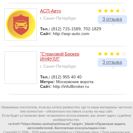
АСП-Авто
г. Санкт-Петербург
3 отзыва
Тел.:
(812) 715-1589, 702-1829
Сайт:
http://asp-auto.com
"Страховой Брокер
ИНФУЛЛ"
3 отзыва
г. Санкт-Петербург
Тел.:
(812) 955 40 40
Метро:
Московские ворота
Сайт:
http://infullbroker.ru
Уважаемые посетители, если вы хотите разместить где-то наши материалы частично
или полностью – обязательно поставьте ссылку на наш сайт.
Если будет установлен факт незаконного использования, вас может ждать судебное
разбирательство.
<a href="https://www.vashamashina.ru/" target=_blank>«Правовая защита
автолюбителей. Бесплатная консультация.»</a>
Copyright © 2006 -
2026 www.vashamashina.ru |
Обратная связь
|
Пользовательское