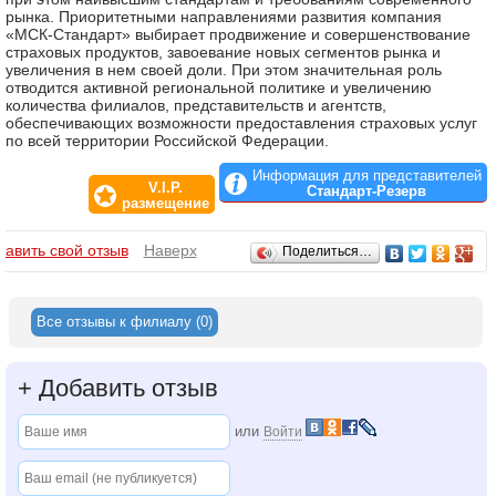
рынка. Приоритетными направлениями развития компания
«МСК-Стандарт» выбирает продвижение и совершенствование
страховых продуктов, завоевание новых сегментов рынка и
увеличения в нем своей доли. При этом значительная роль
отводится активной региональной политике и увеличению
количества филиалов, представительств и агентств,
обеспечивающих возможности предоставления страховых услуг
по всей территории Российской Федерации.
Информация для представителей
V.I.P.
Стандарт-Резерв
размещение
Отзывы
бавить свой отзыв
Наверх
Поделиться…
Все отзывы к филиалу (0)
+
Добавить отзыв
или
Войти