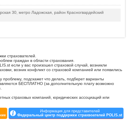
орская 30, метро Ладожская, район Красногвардейский
жки страхователей.
облем граждан в области страхования.
S.st если у вас произошел страховой случай, возникли
ховки, возник конфликт со страховой компанией или появились
у проблему, подскажет что делать, подберет варианты
тавляются БЕСПЛАТНО (за дополнительную плату возможно
.
ретных страховых компаний, юридических ассоциаций или
Информация для представителей
ние
Федеральный центр поддержки страхвоателей POLIS.st