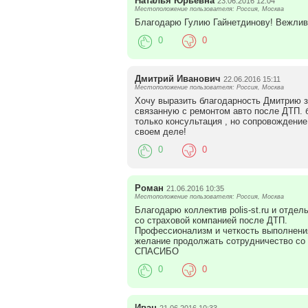
Наталья Юрьевна
23.06.2016 12:04
Местоположение пользователя: Россия, Москва
Благодарю Гулию Гайнетдинову! Вежливо,
0
0
Дмитрий Иванович
22.06.2016 15:11
Местоположение пользователя: Россия, Москва
Хочу выразить благодарность Дмитрию з
связанную с ремонтом авто после ДТП. 
только консультация , но сопровождение
своем деле!
0
0
Роман
21.06.2016 10:35
Местоположение пользователя: Россия, Москва
Благодарю коллектив polis-st.ru и отде
со страховой компанией после ДТП.
Профессионализм и четкость выполнени
желание продолжать сотрудничество 
СПАСИБО
0
0
Иван