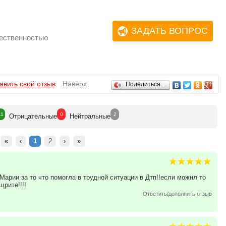
ЗАДАТЬ ВОПРОС
щественностью
авить свой отзыв
Наверх
Поделиться…
11
0
2
Отрицат
ельные
Нейтр
альные
«
‹
1
2
›
»
арии за то что помогла в трудной ситуации в Дтп!!если можнл то
рите!!!!
Ответить/дополнить отзыв