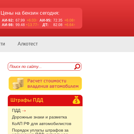
Цены на бензин сегодня:
АИ-92:
67.99
+6.03↑
АИ-95:
72.35
+6.08↑
АИ-98:
99.48
+13.77↑
ДТ:
82.08
+6.64↑
ти
Алкотест
Штрафы ПДД
ПДД
Дорожные знаки и разметка
КоАП РФ для автомобилистов
Порядок уплаты штрафов за