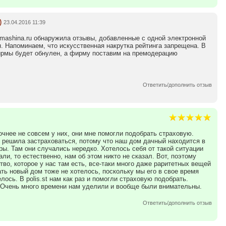
)
23.04.2016 11:39
ashina.ru обнаружила отзывы, добавленные с одной электронной
н. Напоминаем, что искусственная накрутка рейтинга запрещена. В
ирмы будет обнулен, а фирму поставим на премодерацию
Ответить/дополнить отзыв
очнее не совсем у них, они мне помогли подобрать страховую.
Я решила застраховаться, потому что наш дом дачный находится в
ы. Там они случались нередко. Хотелось себя от такой ситуации
ли, то естественно, нам об этом никто не сказал. Вот, поэтому
во, которое у нас там есть, все-таки много даже раритетных вещей
ать новый дом тоже не хотелось, поскольку мы его в свое время
лось. В polis.st нам как раз и помогли страховую подобрать.
. Очень много времени нам уделили и вообще были внимательны.
Ответить/дополнить отзыв