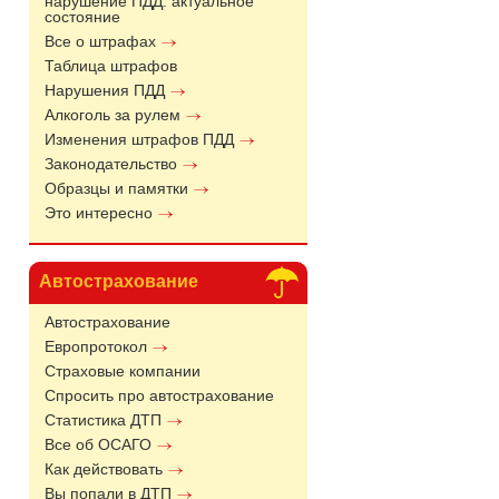
нарушение ПДД: актуальное
состояние
Все о штрафах
Таблица штрафов
Нарушения ПДД
Алкоголь за рулем
Изменения штрафов ПДД
Законодательство
Образцы и памятки
Это интересно
Автострахование
Автострахование
Европротокол
Страховые компании
Спросить про автострахование
Статистика ДТП
Все об ОСАГО
Как действовать
Вы попали в ДТП