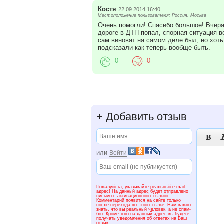
Костя
22.09.2014 16:40
Местоположение пользователя: Россия, Москва
Очень помогли! Спасибо большое! Вчера
дороге в ДТП попал, спорная ситуация во
сам виноват на самом деле был, но хоть
подсказали как теперь вообще быть.
0
0
+
Добавить отзыв

или
Войти
Пожалуйста, указывайте реальный e-mail
адрес! На данный адрес будет отправлено
письмо с активационной ссылкой.
Комментарий появится на сайте только
после перехода по этой ссылке. Нам важно
знать, что вы реальный человек, а не спам-
бот. Кроме того на данный адрес вы будете
получать уведомления об ответах на Ваш
отзыв.