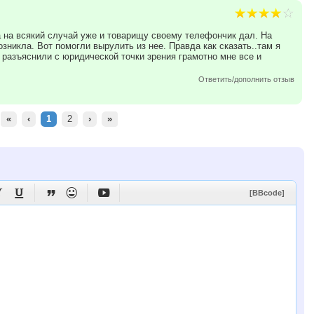
 на всякий случай уже и товарищу своему телефончик дал. На
зникла. Вот помогли вырулить из нее. Правда как сказать..там я
 разъяснили с юридической точки зрения грамотно мне все и
Ответить/дополнить отзыв
«
‹
1
2
›
»





[BBcode]