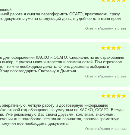
чновой.
енной работе я смогла переоформить ОСАГО, практически, сразу.
е документы уже на следующий день, в удобное для меня время.
Ответить/дополнить отзыв
t.ru для оформления КАСКО и ОСАГО. Специалисты по страхованию
 выбор, с учетом моих интересов и возможностей. При страховом
, что мне необходимо делать. Очень довольна выбором и
. Хочу поблагодарить Светлану и Дмитрия.
Ответить/дополнить отзыв
а оперативную, четкую работу и достоверную информацию
 Уже второй год обращаюсь за услугами по КАСКО, ОСАГО. Всегда
и. Уже рекомендую Вас своим друзьям, коллегам, знакомым.
течении дня подобрала несколько вариантов, провела грамотную
 получил все необходимы документы
Ответить/дополнить отзыв