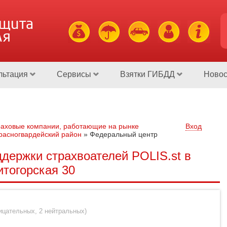
ащита
ля
льтация
Сервисы
Взятки ГИБДД
Новос
аховые компании, работающие на рынке
Вход
расногвардейский район
»
Федеральный центр
держки страхвоателей POLIS.st в
итогорская 30
рицательных
,
2 нейтральных
)