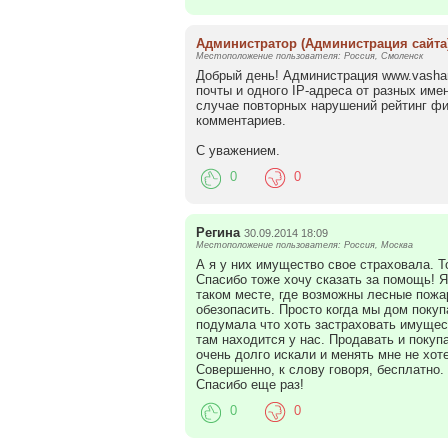
Администратор
(Администрация сайта
Местоположение пользователя: Россия, Смоленск
Добрый день! Администрация www.vasham
почты и одного IP-адреса от разных име
случае повторных нарушений рейтинг ф
комментариев.
С уважением.
0
0
Регина
30.09.2014 18:09
Местоположение пользователя: Россия, Москва
А я у них имущество свое страховала. Т
Спасибо тоже хочу сказать за помощь! 
таком месте, где возможны лесные пожар
обезопасить. Просто когда мы дом покупа
подумала что хоть застраховать имущест
там находится у нас. Продавать и покуп
очень долго искали и менять мне не хоте
Совершенно, к слову говоря, бесплатно
Спасибо еще раз!
0
0