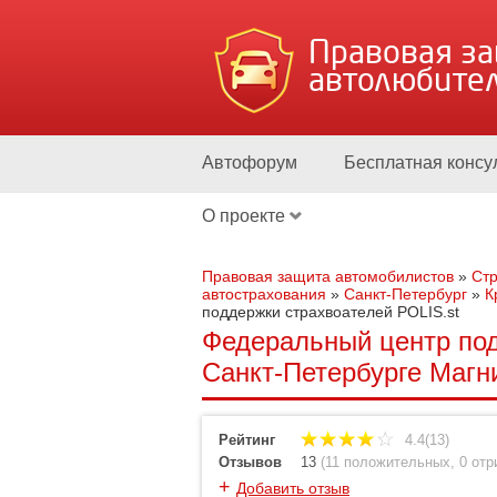
Правовая з
автолюбите
Автофорум
Бесплатная консу
О проекте
Правовая защита автомобилистов
»
Стр
автострахования
»
Санкт-Петербург
»
К
поддержки страхвоателей POLIS.st
Федеральный центр под
Санкт-Петербурге Магн
Рейтинг
4.4(13)
Отзывов
13
(
11 положительных
,
0 от
+
Добавить отзыв