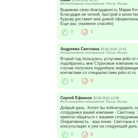
21.06.2016 10:33
Местоположение пользователя: Россия, Москва
Выражаю свою благодарность Марии Ко
Благодаря ее четкой, быстрой и качеств
Курьер доставил мне домой оформленны
Еще раз, огромное спасибо)
0
1
Андреева Светлана
20.06.2016 13:42
Местоположение пользователя: Россия, Москва
Второй год пользуюсь услугами polis-s
подобрались мне Страховые компании на
случае получила подробную информацию
контактами со специалистами polis-st.ru
0
0
Сергей Ефимов
20.06.2016 13:38
Местоположение пользователя: Россия, Москва
Добрый день. Хотел бы поблагодарить з
сотрудника вашей компании - Светлану.
приятно общаться с вашими сотрудникам
Оперативность - ваш конек. Светлана в 
консультацию и уже на следующий день
0
0