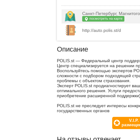
Санкт-Петербург, Магнитог
посмотреть на карте
http://auto.polis.st/d
Описание
POLIS.st — Федеральный центр поддер
Центр специализируется на решении пр
Воспользуйтесь помощью экспертов POLI
сложности с подбором подходящей стра
проблемы с объектом страхования.
Эксперт POLIS.st продиагностирует ваш
оптимального решения. Услуги предос
приобретение расширенной поддержки)
POLIS.st не преследует интересы конк
государственных органов
V.I.P.
размеще
На отзывы отвечает