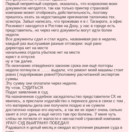
Первый неприятный сюрприз, оказалось, что ксерокопии моих
документов негодятся, так как только принтер страховой
компании может отоброжать действительность, поэтому
пришлось ехать за недостающим оригиналом талончика тех.
осмотра. Забыл написать, что проживаю я в г. Таганроге, а офис
Росинвест находится в Ростове на Дону, у нас в городе есть
представитель, но через него документы могут идти более
недели.
Все документы сдал и стал ждать, названивая раз в неделю,
каждый раз выслушивая разные отговорки: ещё рано
директора нет на месте
начальника отдела убытков нет на месте
юрист в отпуске
ну и так далее.
По окончанию отведённого законом срока они ещё полторы
недели потянули и ........ выдали, что ремонт моей машины стоит
ровно ( подчёркиваю ровно!!!)половину расчитанной экспертом
суммы.
Эту сумму они оплатили через неделю.
Ну чтож, СУДИТЬСЯ.
Подал заявление в суд.
На назначенное судебное заседательство представители СК не
явились, а прислали ходатайство о переносе дела в связи с тем ,
что материалы дела они получили поздно и не сумели
достаточно хорошо его изучить, а так же их юрист очень сильно
занят в этот день и ещё чегото там про болезнь. У меня чуть
слёзы не потекли от жалости к несчастной страховой компании.
УРА!!! СУД ВЫИГРАН!!! ПОБЕДА!!!
Радовался я целый месяц и ожидал вступления решения суда в
силу.