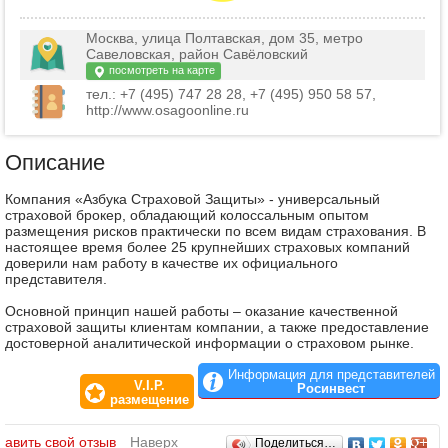
Москва, улица Полтавская, дом 35, метро
Савеловская, район Савёловский
посмотреть на карте
тел.: +7 (495) 747 28 28, +7 (495) 950 58 57,
http://www.osagoonline.ru
Описание
Компания «Азбука Страховой Защиты» - универсальный
страховой брокер, обладающий колоссальным опытом
размещения рисков практически по всем видам страхования. В
настоящее время более 25 крупнейших страховых компаний
доверили нам работу в качестве их официального
представителя.
Основной принцип нашей работы – оказание качественной
страховой защиты клиентам компании, а также предоставление
достоверной аналитической информации о страховом рынке.
Информация для представителей
V.I.P.
Росинвест
размещение
Отзывы
бавить свой отзыв
Наверх
Поделиться…