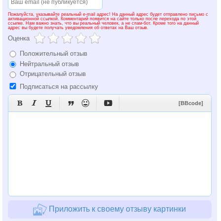
Пожалуйста, указывайте реальный e-mail адрес! На данный адрес будет отправлено письмо с
активационной ссылкой. Комментарий появится на сайте только после перехода по этой
ссылке. Нам важно знать, что вы реальный человек, а не спам-бот. Кроме того на данный
адрес вы будете получать уведомления об ответах на Ваш отзыв.
Оценка
Положительный отзыв
Нейтральный отзыв
Отрицательный отзыв
Подписаться на рассылку






[BBcode]
Приложить к своему отзыву картинки