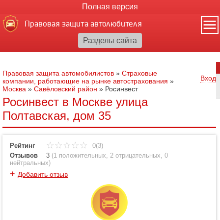
Полная версия
Правовая защита автолюбителя
Правовая защита автомобилистов
»
Страховые
Вход
компании, работающие на рынке автострахования
»
Москва
»
Савёловский район
»
Росинвест
Росинвест в Москве улица
Полтавская, дом 35
Рейтинг
0(3)
Отзывов
3
(
1 положительных
,
2 отрицательных
,
0
нейтральных
)
+
Добавить отзыв