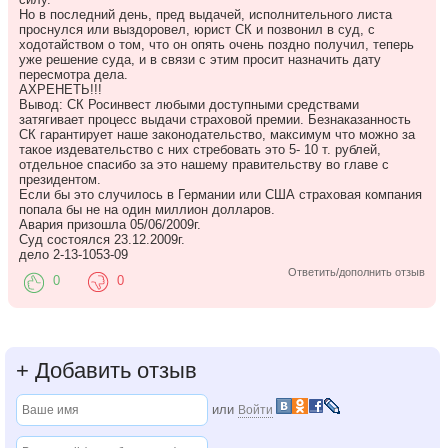
Но в последний день, пред выдачей, исполнительного листа
проснулся или выздоровел, юрист СК и позвонил в суд, с
ходотайством о том, что он опять очень поздно получил, теперь
уже решение суда, и в связи с этим просит назначить дату
пересмотра дела.
АХРЕНЕТЬ!!!
Вывод: СК Росинвест любыми доступными средствами
затягивает процесс выдачи страховой премии. Безнаказанность
СК гарантирует наше законодательство, максимум что можно за
такое издевательство с них стребовать это 5- 10 т. рублей,
отдельное спасибо за это нашему правительству во главе с
президентом.
Если бы это случилось в Германии или США страховая компания
попала бы не на один миллион долларов.
Авария призошла 05/06/2009г.
Суд состоялся 23.12.2009г.
дело 2-13-1053-09
Ответить/дополнить отзыв
0
0
+
Добавить отзыв
или
Войти