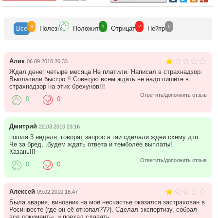
3
1
2
0
Все
Полезн
Положит
Отрицат
Нейтр
Алик
06.09.2010 20:33
Ждал денег четыре месяца Не платили. Написал в страхнадзор.
Выплатили быстро !! Советую всем ждать не надо пишите в
страхнадзор на этих брехунов!!!
Ответить/дополнить отзыв
0
0
Дмитрий
22.03.2010 23:16
пошла 3 неделя, говорят запрос в гаи сделали ждеи схему дтп.
Че за бред, ,будем ждать ответа и темболее выплаты!
Казань!!!
Ответить/дополнить отзыв
0
0
Алексей
09.02.2010 18:47
Была авария, виновник на моё несчастье оказался застрахован в
Росинвесте (где он её откопал???). Сделал экспертизу, собрал
все документы, и поехал сдавать.