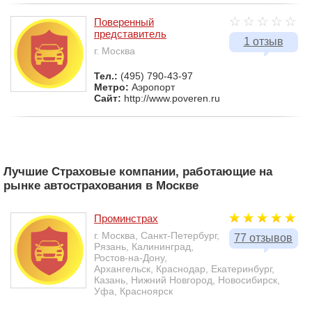
Поверенный
представитель
1 отзыв
г. Москва
Тел.:
(495) 790-43-97
Метро:
Аэропорт
Сайт:
http://www.poveren.ru
Лучшие Страховые компании, работающие на
рынке автострахования в Москве
Проминстрах
г. Москва, Санкт-Петербург,
77 отзывов
Рязань, Калининград,
Ростов-на-Дону,
Архангельск, Краснодар, Екатеринбург,
Казань, Нижний Новгород, Новосибирск,
Уфа, Красноярск