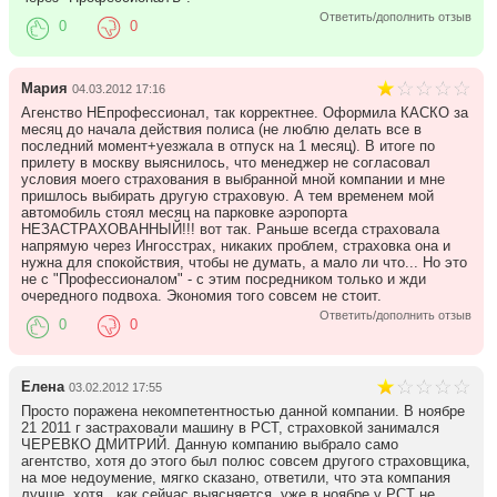
Ответить/дополнить отзыв
0
0
Мария
04.03.2012 17:16
Агенство НЕпрофессионал, так корректнее. Оформила КАСКО за
месяц до начала действия полиса (не люблю делать все в
последний момент+уезжала в отпуск на 1 месяц). В итоге по
прилету в москву выяснилось, что менеджер не согласовал
условия моего страхования в выбранной мной компании и мне
пришлось выбирать другую страховую. А тем временем мой
автомобиль стоял месяц на парковке аэропорта
НЕЗАСТРАХОВАННЫЙ!!! вот так. Раньше всегда страховала
напрямую через Ингосстрах, никаких проблем, страховка она и
нужна для спокойствия, чтобы не думать, а мало ли что... Но это
не с "Профессионалом" - с этим посредником только и жди
очередного подвоха. Экономия того совсем не стоит.
Ответить/дополнить отзыв
0
0
Елена
03.02.2012 17:55
Просто поражена некомпетентностью данной компании. В ноябре
21 2011 г застраховали машину в РСТ, страховкой занимался
ЧЕРЕВКО ДМИТРИЙ. Данную компанию выбрало само
агентство, хотя до этого был полюс совсем другого страховщика,
на мое недоумение, мягко сказано, ответили, что эта компания
лучше, хотя , как сейчас выясняется, уже в ноябре у РСТ не