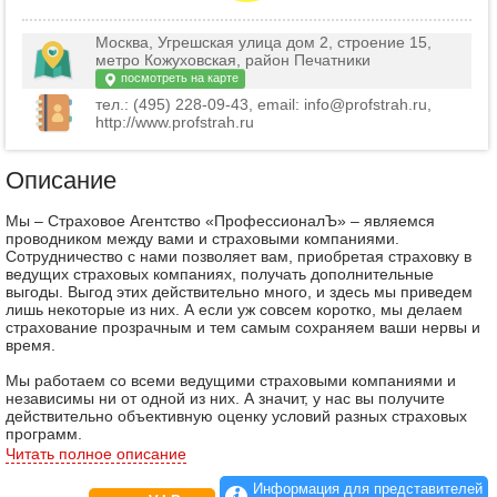
Москва, Угрешская улица дом 2, строение 15,
метро Кожуховская, район Печатники
посмотреть на карте
тел.: (495) 228-09-43, email: info@profstrah.ru,
http://www.profstrah.ru
Описание
Мы – Страховое Агентство «ПрофессионалЪ» – являемся
проводником между вами и страховыми компаниями.
Сотрудничество с нами позволяет вам, приобретая страховку в
ведущих страховых компаниях, получать дополнительные
выгоды. Выгод этих действительно много, и здесь мы приведем
лишь некоторые из них. А если уж совсем коротко, мы делаем
страхование прозрачным и тем самым сохраняем ваши нервы и
время.
Мы работаем со всеми ведущими страховыми компаниями и
независимы ни от одной из них. А значит, у нас вы получите
действительно объективную оценку условий разных страховых
программ.
Читать полное описание
Мы – крупное и серьезное агентство, хорошо
зарекомендовавшее себя на рынке, и можем сами выбирать
Информация для представителей