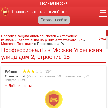
Полная версия
Правовая защита автолюбителя
Правовая защита автомобилистов
»
Страховые
Вход
компании, работающие на рынке автострахования
»
Москва
»
Печатники
»
ПрофессионалЪ
ПрофессионалЪ в Москве Угрешская
улица дом 2, строение 15
Рейтинг
3(94)
Отзывов
78
(
22 положительных
,
29 отрицательных
,
27
нейтральных
)
+
Добавить отзыв