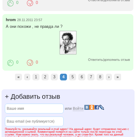
Ответить/дополнить отзыв
0
0
hrom
28.11.2011 23:57
А они похожи , не правда ли ?
Ответить/дополнить отзыв
0
0
«
‹
1
2
3
4
5
6
7
8
›
»
+
Добавить отзыв
или
Войти
Пожалуйста, указывайте реальный e-mail адрес! На данный адрес будет отправлено письмо с
активационной ссылкой. Комментарий появится на сайте только после перехода по этой
ссылке. Нам важно знать, что вы реальный человек, а не спам-бот. Кроме того на данный