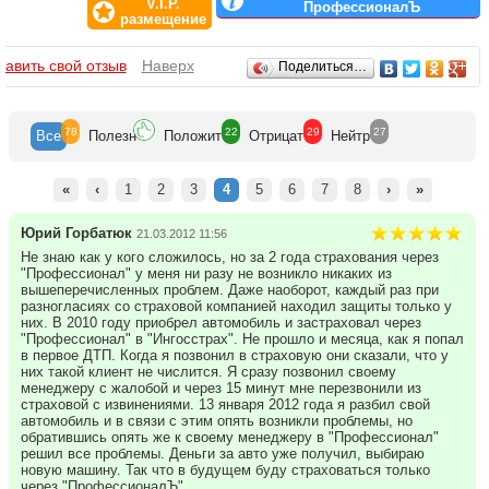
V.I.P.
себе партнеров среди страховых компаний. А значит, с нами вы
ПрофессионалЪ
размещение
можете быть спокойны: вы сэкономите свое время и оформите
страховку в надежной компании.
Отзывы
бавить свой отзыв
Наверх
Поделиться…
78
22
29
27
Все
Полезн
Положит
Отрицат
Нейтр
«
‹
1
2
3
4
5
6
7
8
›
»
Юрий Горбатюк
21.03.2012 11:56
Не знаю как у кого сложилось, но за 2 года страхования через
"Профессионал" у меня ни разу не возникло никаких из
вышеперечисленных проблем. Даже наоборот, каждый раз при
разногласиях со страховой компанией находил защиты только у
них. В 2010 году приобрел автомобиль и застраховал через
"Профессионал" в "Ингосстрах". Не прошло и месяца, как я попал
в первое ДТП. Когда я позвонил в страховую они сказали, что у
них такой клиент не числится. Я сразу позвонил своему
менеджеру с жалобой и через 15 минут мне перезвонили из
страховой с извинениями. 13 января 2012 года я разбил свой
автомобиль и в связи с этим опять возникли проблемы, но
обратившись опять же к своему менеджеру в "Профессионал"
решил все проблемы. Деньги за авто уже получил, выбираю
новую машину. Так что в будущем буду страховаться только
через "ПрофессионалЪ".