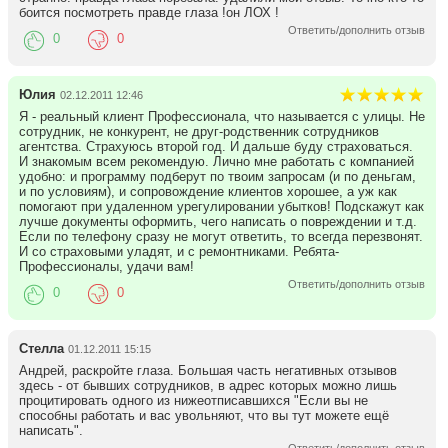
боится посмотреть правде глаза !он ЛОХ !
Ответить/дополнить отзыв
0
0
Юлия
02.12.2011 12:46
Я - реальный клиент Профессионала, что называется с улицы. Не
сотрудник, не конкурент, не друг-родственник сотрудников
агентства. Страхуюсь второй год. И дальше буду страховаться.
И знакомым всем рекомендую. Лично мне работать с компанией
удобно: и программу подберут по твоим запросам (и по деньгам,
и по условиям), и сопровождение клиентов хорошее, а уж как
помогают при удаленном урегулировании убытков! Подскажут как
лучше документы оформить, чего написать о повреждении и т.д.
Если по телефону сразу не могут ответить, то всегда перезвонят.
И со страховыми уладят, и с ремонтниками. Ребята-
Профессионалы, удачи вам!
Ответить/дополнить отзыв
0
0
Стелла
01.12.2011 15:15
Андрей, раскройте глаза. Большая часть негативных отзывов
здесь - от бывших сотрудников, в адрес которых можно лишь
процитировать одного из нижеотписавшихся "Если вы не
способны работать и вас увольняют, что вы тут можете ещё
написать".