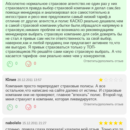
Абсолютно нормальное страховое агентство.не один раз у них
страховался.правда выбор страховой компании я делал сам,без
помощи менеджера и анализировал все самостоятельно.в
ингосстрахе и ресо мне предложили самый низкий тариф,в
отличие от других агентств,и полис КАСКО реально дешевле,чем
в самой страховой компании.убытки были,обращался напрямую в
страховую,никаких проблем не возникало.но рекомендациям
менеджеров выбрать страховую компанию для себя доверять бы
не стал.я привык сам нести ответственность за свой выбор,
наверное,как и любой продавец они предлагают активнее то,что
им выгодно. Я привык страховаться только у ТОП-
страховщиков.Но решайте сами какую страховую выбрать. А что
касается тарифов -они реально ниже чем у конкурентов.
Ответить/дополнить отзыв
0
0
Юлия
20.12.2011 13:57
Компания просто перепродает страховые полисы. А все
остальное,что написано на сайте далеко от истины. И страховые
компании они не проверяют, главное "втюхать" полис. Второй год
меня страхуют в компании, которая ликвидируется.
Ответить/дополнить отзыв
0
0
nabolelo
15.12.2011 21:27
странно. правда глаза порезала! удалили мой отзыв. Точно кто то