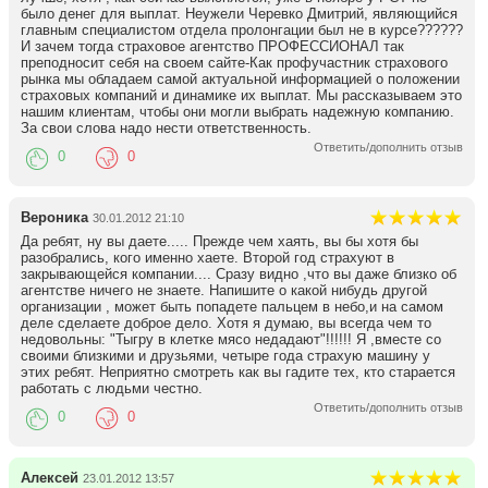
было денег для выплат. Неужели Черевко Дмитрий, являющийся
главным специалистом отдела пролонгации был не в курсе??????
И зачем тогда страховое агентство ПРОФЕССИОНАЛ так
преподносит себя на своем сайте-Как профучастник страхового
рынка мы обладаем самой актуальной информацией о положении
страховых компаний и динамике их выплат. Мы рассказываем это
нашим клиентам, чтобы они могли выбрать надежную компанию.
За свои слова надо нести ответственность.
Ответить/дополнить отзыв
0
0
Вероника
30.01.2012 21:10
Да ребят, ну вы даете..... Прежде чем хаять, вы бы хотя бы
разобрались, кого именно хаете. Второй год страхуют в
закрывающейся компании.... Сразу видно ,что вы даже близко об
агентстве ничего не знаете. Напишите о какой нибудь другой
организации , может быть попадете пальцем в небо,и на самом
деле сделаете доброе дело. Хотя я думаю, вы всегда чем то
недовольны: "Тыгру в клетке мясо недадают"!!!!!! Я ,вместе со
своими близкими и друзьями, четыре года страхую машину у
этих ребят. Неприятно смотреть как вы гадите тех, кто старается
работать с людьми честно.
Ответить/дополнить отзыв
0
0
Алексей
23.01.2012 13:57