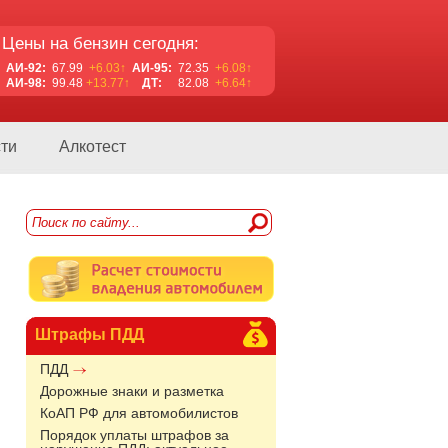
Цены на бензин сегодня:
АИ-92:
67.99
+6.03↑
АИ-95:
72.35
+6.08↑
АИ-98:
99.48
+13.77↑
ДТ:
82.08
+6.64↑
ти
Алкотест
Штрафы ПДД
ПДД
Дорожные знаки и разметка
КоАП РФ для автомобилистов
Порядок уплаты штрафов за