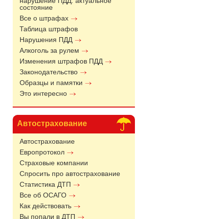
нарушение ПДД: актуальное
состояние
Все о штрафах
Таблица штрафов
Нарушения ПДД
Алкоголь за рулем
Изменения штрафов ПДД
Законодательство
Образцы и памятки
Это интересно
Автострахование
Автострахование
Европротокол
Страховые компании
Спросить про автострахование
Статистика ДТП
Все об ОСАГО
Как действовать
Вы попали в ДТП