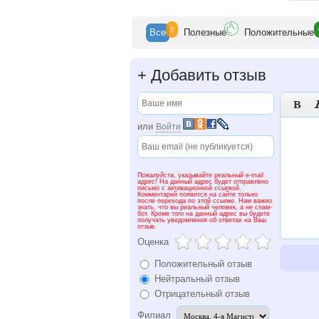
0
Все
Полезн
ые
Положит
ельные
+
Добавить отзыв

или
Войти
Пожалуйста, указывайте реальный e-mail
адрес! На данный адрес будет отправлено
письмо с активационной ссылкой.
Комментарий появится на сайте только
после перехода по этой ссылке. Нам важно
знать, что вы реальный человек, а не спам-
бот. Кроме того на данный адрес вы будете
получать уведомления об ответах на Ваш
отзыв.
Оценка
Положительный отзыв
Нейтральный отзыв
Отрицательный отзыв
Филиал