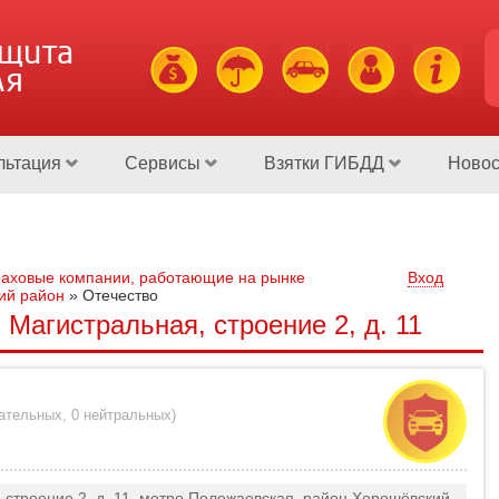
ащита
ля
льтация
Сервисы
Взятки ГИБДД
Новос
аховые компании, работающие на рынке
Вход
ий район
»
Отечество
 Магистральная, строение 2, д. 11
цательных
,
0 нейтральных
)
 строение 2, д. 11, метро Полежаевская, район Хорошёвский