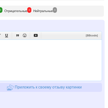
0
0
0
Отрицат
ельные
Нейтр
альные





[BBcode]
Приложить к своему отзыву картинки