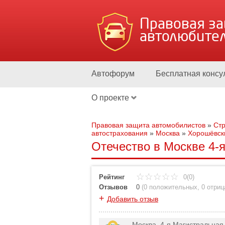
Правовая з
автолюбите
Автофорум
Бесплатная консу
О проекте
Правовая защита автомобилистов
»
Стр
автострахования
»
Москва
»
Хорошёвск
Отечество в Москве 4-я
Рейтинг
0(0)
Отзывов
0
(
0 положительных
,
0 отри
+
Добавить отзыв
Москва, 4-я Магистральная,