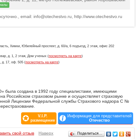
иалы
осуточно., email: info@otechestvo.ru, http://www.otechestvo.ru
бласть, Химки, Юбилейный проспект, д. 60/a, 6 подъезд, 2 этаж, офис 202
вар, д. 1, 2 этаж, Дом ученых (
посмотреть на карте
)
 д. 17, оф. 505 (
посмотреть на карте
)
 была создана в 1992 году специалистами, имеющими
на Российском страховом рынке и осуществляет страховую
венной Лицензии Федеральной службы Страхового надзора С №
перестрахование.
V.I.P.
Информация для представителей
размещение
Отечество
авить свой отзыв
Наверх
Поделиться…