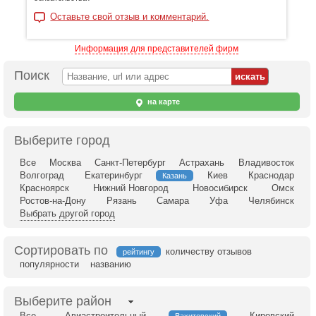
Оставьте свой отзыв и комментарий.
Информация для представителей фирм
Поиск
на карте
Выберите город
Все
Москва
Санкт-Петербург
Астрахань
Владивосток
Волгоград
Екатеринбург
Киев
Краснодар
Казань
Красноярск
Нижний Новгород
Новосибирск
Омск
Ростов-на-Дону
Рязань
Самара
Уфа
Челябинск
Выбрать другой город
Сортировать по
количеству отзывов
рейтингу
популярности
названию
Выберите район
Все
Авиастроительный
Кировский