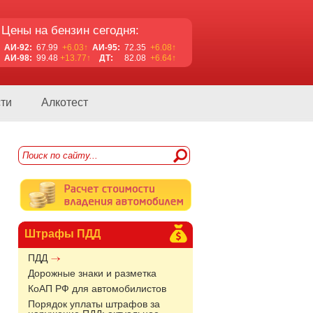
Цены на бензин сегодня:
АИ-92:
67.99
+6.03↑
АИ-95:
72.35
+6.08↑
АИ-98:
99.48
+13.77↑
ДТ:
82.08
+6.64↑
ти
Алкотест
Штрафы ПДД
ПДД
Дорожные знаки и разметка
КоАП РФ для автомобилистов
Порядок уплаты штрафов за