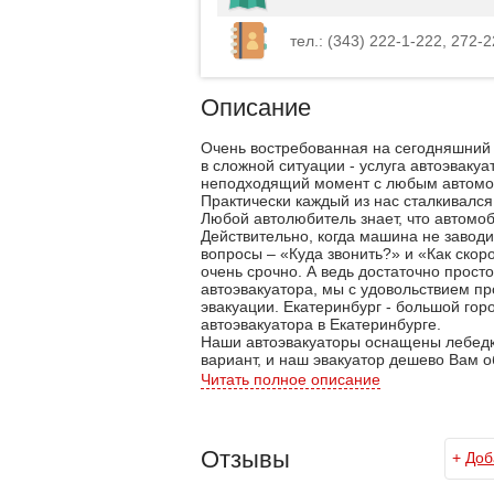
тел.: (343) 222-1-222, 272-2
Описание
Очень востребованная на сегодняшний д
в сложной ситуации - услуга автоэвакуа
неподходящий момент с любым автомо
Практически каждый из нас сталкивался
Любой автолюбитель знает, что автомо
Действительно, когда машина не заводи
вопросы – «Куда звонить?» и «Как скор
очень срочно. А ведь достаточно просто
автоэвакуатора, мы с удовольствием п
эвакуации. Екатеринбург - большой гор
автоэвакуатора в Екатеринбурге.
Наши автоэвакуаторы оснащены лебедк
вариант, и наш эвакуатор дешево Вам о
только низкую себестоимость, но и на
Читать полное описание
позволяют грузить до 2х автомобилей о
Осуществляем эвакуацию автомобилей п
быстро.
Отзывы
+
Доб