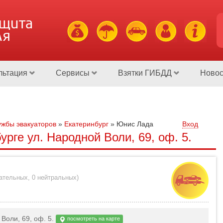
ащита
ля
льтация
Сервисы
Взятки ГИБДД
Новос
жбы эвакуаторов
»
Екатеринбург
»
Юнис Лада
Вход
рге ул. Народной Воли, 69, оф. 5.
цательных
,
0 нейтральных
)
 Воли, 69, оф. 5.
посмотреть на карте