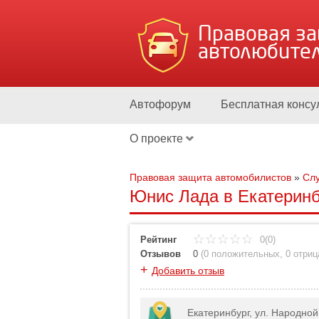
Правовая з
автолюбите
Автофорум
Бесплатная консу
О проекте
Правовая защита автомобилистов
»
Слу
Юнис Лада в Екатеринбу
Рейтинг
0(0)
Отзывов
0
(
0 положительных
,
0 отри
+
Добавить отзыв
Екатеринбург, ул. Народной