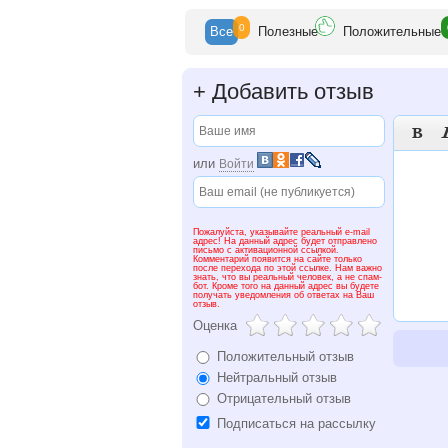
0
Все
Полезн
ые
Положит
ельные
+
Добавить отзыв

или
Войти
Пожалуйста, указывайте реальный e-mail
адрес! На данный адрес будет отправлено
письмо с активационной ссылкой.
Комментарий появится на сайте только
после перехода по этой ссылке. Нам важно
знать, что вы реальный человек, а не спам-
бот. Кроме того на данный адрес вы будете
получать уведомления об ответах на Ваш
отзыв.
Оценка
Положительный отзыв
Нейтральный отзыв
Отрицательный отзыв
Подписаться на рассылку