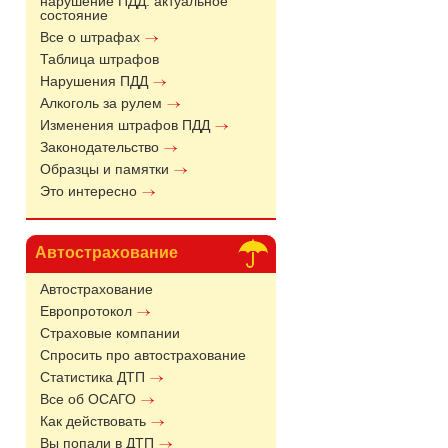
нарушение ПДД: актуальное
состояние
Все о штрафах
Таблица штрафов
Нарушения ПДД
Алкоголь за рулем
Изменения штрафов ПДД
Законодательство
Образцы и памятки
Это интересно
Автострахование
Автострахование
Европротокол
Страховые компании
Спросить про автострахование
Статистика ДТП
Все об ОСАГО
Как действовать
Вы попали в ДТП