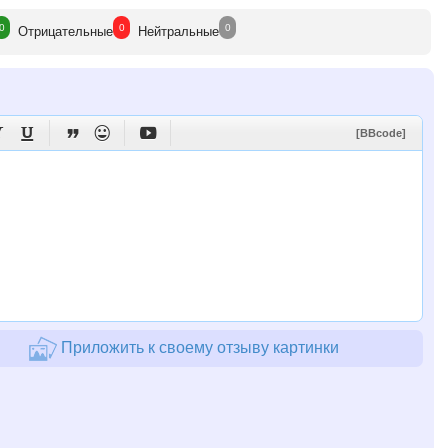
0
0
0
Отрицат
ельные
Нейтр
альные





[BBcode]
Приложить к своему отзыву картинки