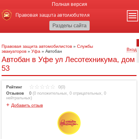
Полная версия
Правовая защита автолюбителя
Правовая защита автомобилистов
»
Службы
Вход
эвакуаторов
»
Уфа
»
Автобан
Автобан в Уфе ул Лесотехникума, дом
53
Рейтинг
0(0)
Отзывов
0
(
0 положительных
,
0 отрицательных
,
0
нейтральных
)
+
Добавить отзыв