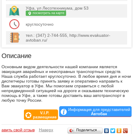
Уфа, ул Лесотехникума, дом 53
посмотреть на карте
круглосуточно
тел.: (347) 2-744-555, http://www.evakuator-
avtoban.ru/
Описание
Основным видом деятельности нашей компании является
эвакуация аварийных и неисправных транспортных средств.
Наша служба работает круглосуточно. В любое время дня и ночи
диспетчеры готовы принять заявку и оперативно направить к
Вам эвакуатор в Уфе. Мы помогаем справиться с любой
непредвиденной ситуацией на дороге и оказываем техническую
помощь в Уфе, а также готовы доставить ваш автотранспорт в
любую точку России.
Информация для представителей
V.I.P.
Автобан
размещение
Отзывы
бавить свой отзыв
Наверх
Поделиться…