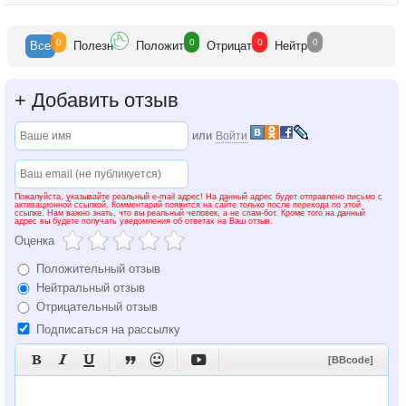
0
0
0
0
Все
Полезн
Положит
Отрицат
Нейтр
+
Добавить отзыв
или
Войти
Пожалуйста, указывайте реальный e-mail адрес! На данный адрес будет отправлено письмо с
активационной ссылкой. Комментарий появится на сайте только после перехода по этой
ссылке. Нам важно знать, что вы реальный человек, а не спам-бот. Кроме того на данный
адрес вы будете получать уведомления об ответах на Ваш отзыв.
Оценка
Положительный отзыв
Нейтральный отзыв
Отрицательный отзыв
Подписаться на рассылку






[BBcode]