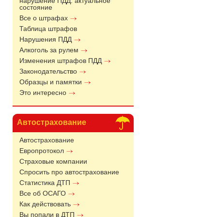
нарушение ПДД: актуальное
состояние
Все о штрафах
Таблица штрафов
Нарушения ПДД
Алкоголь за рулем
Изменения штрафов ПДД
Законодательство
Образцы и памятки
Это интересно
Автострахование
Автострахование
Европротокол
Страховые компании
Спросить про автострахование
Статистика ДТП
Все об ОСАГО
Как действовать
Вы попали в ДТП