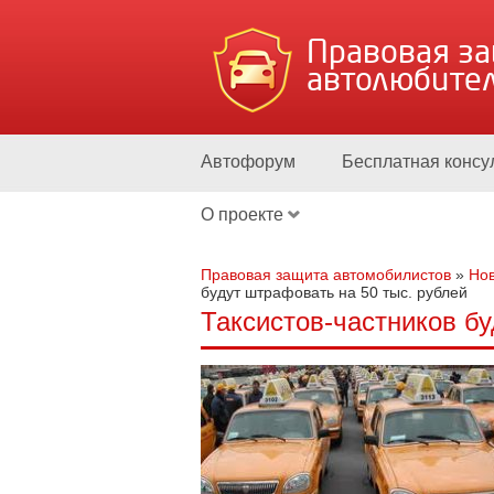
Правовая з
автолюбите
Автофорум
Бесплатная консу
О проекте
Правовая защита автомобилистов
»
Нов
будут штрафовать на 50 тыс. рублей
Таксистов-частников бу