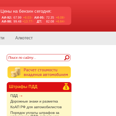
Цены на бензин сегодня:
АИ-92:
67.99
+6.03↑
АИ-95:
72.35
+6.08↑
АИ-98:
99.48
+13.77↑
ДТ:
82.08
+6.64↑
ти
Алкотест
Штрафы ПДД
ПДД
Дорожные знаки и разметка
КоАП РФ для автомобилистов
Порядок уплаты штрафов за