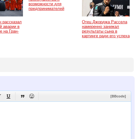
возможности для
предпринимателей
н рассказал
Отец Джорджа Рассела
й аварии в
намеренно занижал
е на Гран-
результаты сына в
картинге ради его успеха




[BBcode]