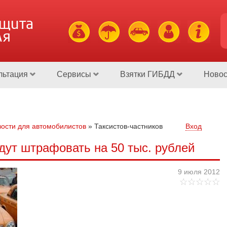
ащита
ля
льтация
Сервисы
Взятки ГИБДД
Новос
ости для автомобилистов
»
Таксистов-частников
Вход
дут штрафовать на 50 тыс. рублей
9 июля 2012