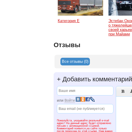
Категория Е
Эстебан Око
о тяжелейше
своей карьер
при Майами
Отзывы
Все отзывы (0)
+
Добавить комментарий

или
Войти
Пожалуйста, указывайте реальный e-mail
адрес! На данный адрес будет отправлено
письмо с активационной ссылкой.
Комментарий появится на сайте только
после перехода по этой ссылке. Нам важно