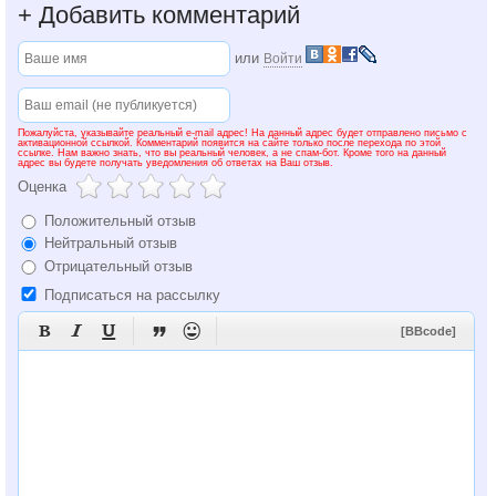
+
Добавить комментарий
или
Войти
Пожалуйста, указывайте реальный e-mail адрес! На данный адрес будет отправлено письмо с
активационной ссылкой. Комментарий появится на сайте только после перехода по этой
ссылке. Нам важно знать, что вы реальный человек, а не спам-бот. Кроме того на данный
адрес вы будете получать уведомления об ответах на Ваш отзыв.
Оценка
Положительный отзыв
Нейтральный отзыв
Отрицательный отзыв
Подписаться на рассылку





[BBcode]