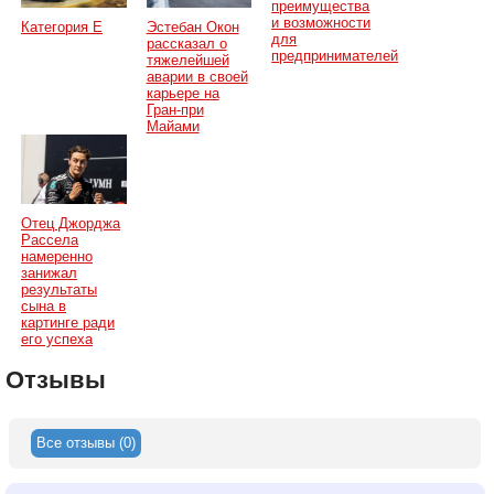
преимущества
и возможности
Категория Е
Эстебан Окон
для
рассказал о
предпринимателей
тяжелейшей
аварии в своей
карьере на
Гран-при
Майами
Отец Джорджа
Рассела
намеренно
занижал
результаты
сына в
картинге ради
его успеха
Отзывы
Все отзывы (0)